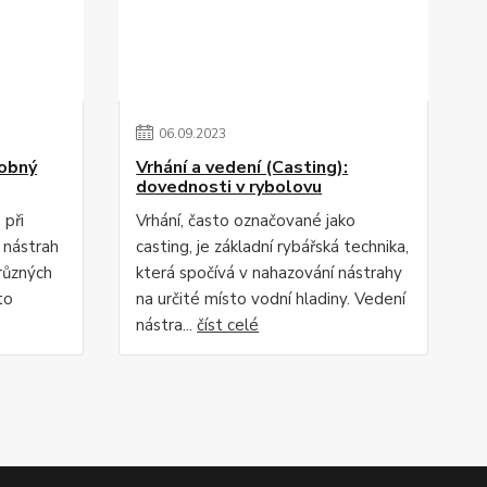
06
.
09
.
2023
robný
Vrhání a vedení (Casting):
dovednosti v rybolovu
 při
Vrhání, často označované jako
 nástrah
casting, je základní rybářská technika,
různých
která spočívá v nahazování nástrahy
to
na určité místo vodní hladiny. Vedení
nástra...
číst celé