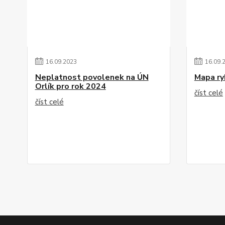
16
.
09
.
2023
16
.
09
.
Neplatnost povolenek na ÚN
Mapa ry
Orlík pro rok 2024
číst celé
číst celé