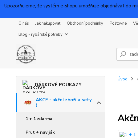
Upozorňujeme, že systém e-shopu umožňuje objednávat do mínu
O nás
Jak nakupovat
Obchodní podmínky
Poštovné
Vě
Blog - rybářské potřeby
Úvod
A
DÁRKOVÉ POUKAZY
AKCE - akční zboží a sety
!
Akčn
1 + 1 zdarma
Prut + naviják