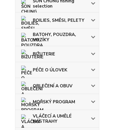
ŠON CHUNG fishing
selection
BOILIES, SMĚSI, PELETY
BATOHY, POUZDRA,
VOZÍKY
BIŽUTERIE
PÉČE O ÚLOVEK
OBLEČENÍ A OBUV
MOŘSKÝ PROGRAM
VLÁČECÍ A UMĚLÉ
NÁSTRAHY