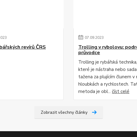
2023
07
.
09
.
2023
bářských revírů ČRS
Trolling v rybolovu: pod
průvodce
Trolling je rybářská technika,
které je nástraha nebo sada
tažena za plujícím člunem v 
hloubkách a rychlostech. Ta
metoda je obl...
číst celé
Zobrazit všechny články