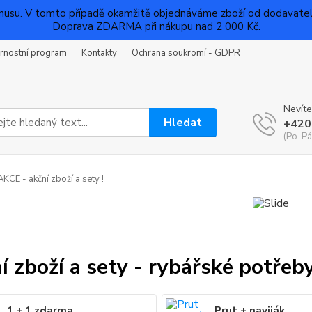
su. V tomto případě okamžitě objednáváme zboží od dodavatelů a
Doprava ZDARMA při nákupu nad 2 000 Kč.
rnostní program
Kontakty
Ochrana soukromí - GDPR
Nevíte
Hledat
+420
(Po-Pá
KCE - akční zboží a sety !
í zboží a sety - rybářské potřeb
1 + 1 zdarma
Prut + naviják