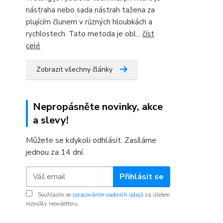
nástraha nebo sada nástrah tažena za
plujícím člunem v různých hloubkách a
rychlostech. Tato metoda je obl...
číst
celé
Zobrazit všechny články
Nepropásněte novinky, akce
a slevy!
Můžete se kdykoli odhlásit. Zasíláme
jednou za 14 dní.
Přihlásit se
Souhlasím se
zpracováním osobních údajů
za účelem
rozesílky newsletteru.