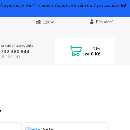
 pokud je zboží skladem, doputuje k vám do 7 pracovních dní!
Přihlášení
CZK
 si rady? Zavolejte.
0
ks
 732 380 844
za
0 Kč
, 8-18 hod.)
y
Sety