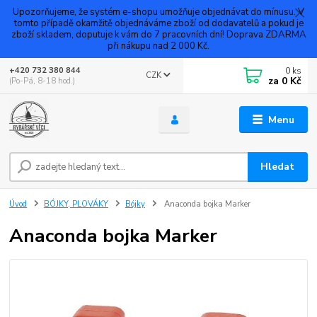
Upozorňujeme, že systém e-shopu umožňuje objednávat do mínusu. V
tomto případě okamžitě objednáváme zboží od dodavatelů a pokud je
zboží skladem, doputuje k vám do 7 pracovních dní! Doprava ZDARMA
při nákupu nad 2 000 Kč.
0
ks
+420 732 380 844
CZK
za
0 Kč
(Po-Pá, 8-18 hod.)
Menu
Hledat
Úvod
BÓJKY, PLOVÁKY
Bójky
Anaconda bojka Marker
Anaconda bojka Marker