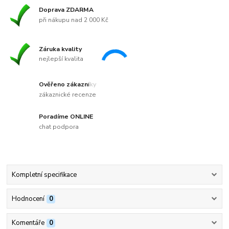
Doprava ZDARMA
při nákupu nad 2 000 Kč
Záruka kvality
nejlepší kvalita
Ověřeno zákazníky
zákaznické recenze
Poradíme ONLINE
chat podpora
Kompletní specifikace
Hodnocení
0
Komentáře
0