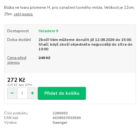
Bójka ve tvaru písmene H, pro označení lovného místa. Velikost je 12cm,
25m.
celý popis
Dostupnost
Skladem 9
Doba dodání
Zboží Vám můžeme doručit již 12.08.2026 do 15:00.
Stačí, když zboží objednáte nejpozději do zítra do
10:00
Cena před
249 Kč
slevou
272 Kč
225 Kč
bez DPH
Přidat do košíku
Číslo produktu:
2280003
EAN kód:
4039507033590
Výrobce:
Saenger