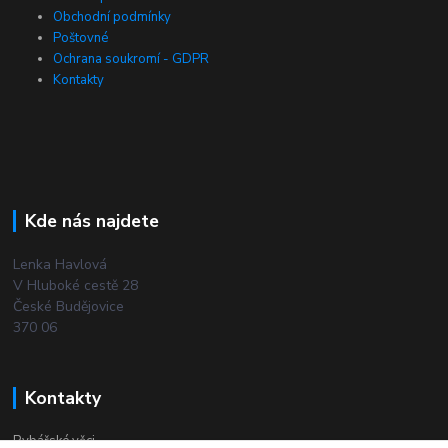
Obchodní podmínky
Poštovné
Ochrana soukromí - GDPR
Kontakty
Kde nás najdete
Lenka Havlová
V Hluboké cestě 28
České Budějovice
370 06
Kontakty
Rybářské věci