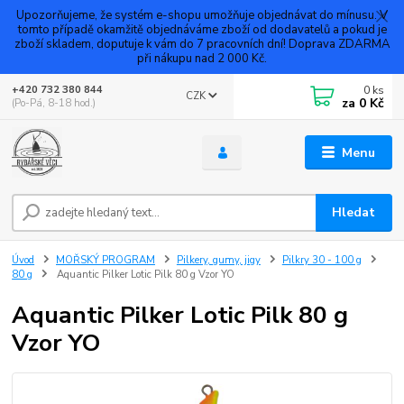
Upozorňujeme, že systém e-shopu umožňuje objednávat do mínusu. V
tomto případě okamžitě objednáváme zboží od dodavatelů a pokud je
zboží skladem, doputuje k vám do 7 pracovních dní! Doprava ZDARMA
při nákupu nad 2 000 Kč.
0
ks
+420 732 380 844
CZK
za
0 Kč
(Po-Pá, 8-18 hod.)
Menu
Hledat
Úvod
MOŘSKÝ PROGRAM
Pilkery, gumy, jigy
Pilkry 30 - 100 g
80 g
Aquantic Pilker Lotic Pilk 80 g Vzor YO
Aquantic Pilker Lotic Pilk 80 g
Vzor YO