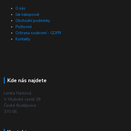
O nás
Jak nakupovat
Obchodní podmínky
Poštovné
Ochrana soukromí - GDPR
Kontakty
Kde nás najdete
Lenka Havlová
V Hluboké cestě 28
České Budějovice
370 06