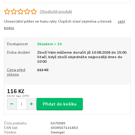
Ohodnotit produkt
Univerzální pilker ve tvaru ryby. Úspěch slaví zejména u tresek.
celý
popis
Dostupnost
Skladem > 10
Doba dodání
Zboží Vám můžeme doručit již 10.08.2026 do 15:00.
Stačí, když zboží objednáte nejpozději dnes do
10:00
Cena před
111 Kč
slevou
116 Kč
96 Kč
bez DPH
Přidat do košíku
Číslo produktu:
5470080
EAN kód:
4039507141653
Výrobce:
Saenger