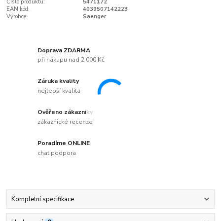
Číslo produktu:
5471172
EAN kód:
4039507142223
Výrobce:
Saenger
Doprava ZDARMA
při nákupu nad 2 000 Kč
Záruka kvality
nejlepší kvalita
Ověřeno zákazníky
zákaznické recenze
Poradíme ONLINE
chat podpora
Kompletní specifikace