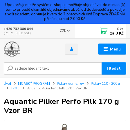
Upozorňujeme, že systém e-shopu umožňuje objednávat do mínusu. V
tomto případě okamžitě objednáváme zboží od dodavatelů a pokud je
zboží skladem, doputuje k vám do 7 pracovních dní! Doprava ZDARMA
při nákupu nad 2 000 Kč.
0
ks
+420 732 380 844
CZK
za
0 Kč
(Po-Pá, 8-18 hod.)
Menu
Hledat
Úvod
MOŘSKÝ PROGRAM
Pilkery, gumy, jigy
Pilkery 110 - 200 g
170 g
Aquantic Pilker Perfo Pilk 170 g Vzor BR
Aquantic Pilker Perfo Pilk 170 g
Vzor BR