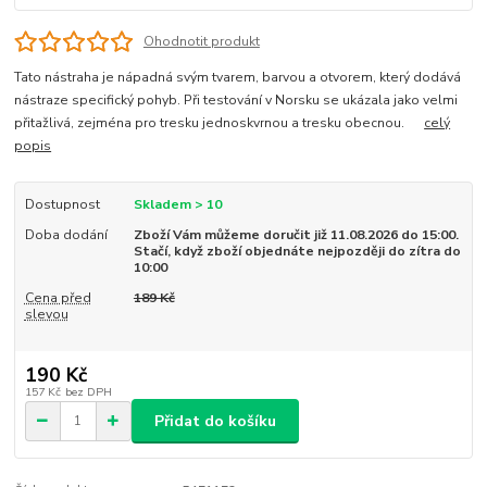
Ohodnotit produkt
Tato nástraha je nápadná svým tvarem, barvou a otvorem, který dodává
nástraze specifický pohyb. Při testování v Norsku se ukázala jako velmi
přitažlivá, zejména pro tresku jednoskvrnou a tresku obecnou.
celý
popis
Dostupnost
Skladem > 10
Doba dodání
Zboží Vám můžeme doručit již 11.08.2026 do 15:00.
Stačí, když zboží objednáte nejpozději do zítra do
10:00
Cena před
189 Kč
slevou
190 Kč
157 Kč
bez DPH
Přidat do košíku