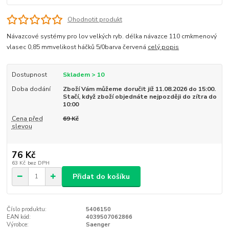
Ohodnotit produkt
Návazcové systémy pro lov velkých ryb. délka návazce 110 cmkmenový
vlasec 0,85 mmvelikost háčků 5/0barva červená
celý popis
Dostupnost
Skladem > 10
Doba dodání
Zboží Vám můžeme doručit již 11.08.2026 do 15:00.
Stačí, když zboží objednáte nejpozději do zítra do
10:00
Cena před
69 Kč
slevou
76 Kč
63 Kč
bez DPH
Přidat do košíku
Číslo produktu:
5406150
EAN kód:
4039507062866
Výrobce:
Saenger