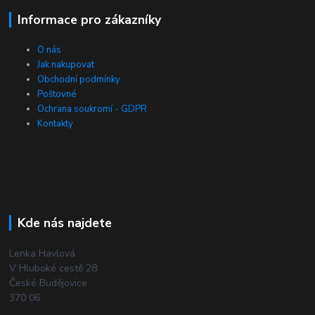
Informace pro zákazníky
O nás
Jak nakupovat
Obchodní podmínky
Poštovné
Ochrana soukromí - GDPR
Kontakty
Kde nás najdete
Lenka Havlová
V Hluboké cestě 28
České Budějovice
370 06