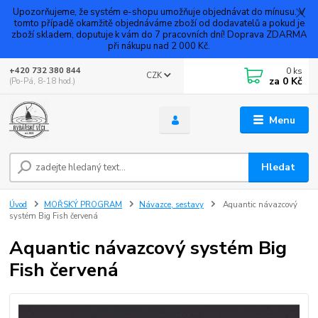
Upozorňujeme, že systém e-shopu umožňuje objednávat do mínusu. V
tomto případě okamžitě objednáváme zboží od dodavatelů a pokud je
zboží skladem, doputuje k vám do 7 pracovních dní! Doprava ZDARMA
při nákupu nad 2 000 Kč.
0
ks
+420 732 380 844
CZK
za
0 Kč
(Po-Pá, 8-18 hod.)
Menu
Hledat
Úvod
MOŘSKÝ PROGRAM
Návazce, sestavy
Aquantic návazcový
systém Big Fish červená
Aquantic návazcový systém Big
Fish červená