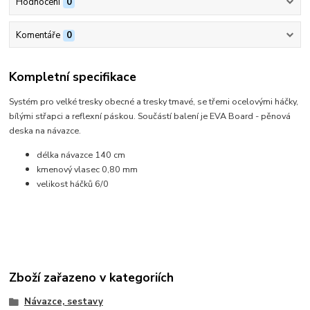
Hodnocení
0
Komentáře
0
Kompletní specifikace
Systém pro velké tresky obecné a tresky tmavé, se třemi ocelovými háčky,
bílými střapci a reflexní páskou. Součástí balení je EVA Board - pěnová
deska na návazce.
délka návazce 140 cm
kmenový vlasec 0,80 mm
velikost háčků 6/0
Zboží zařazeno v kategoriích
Návazce, sestavy