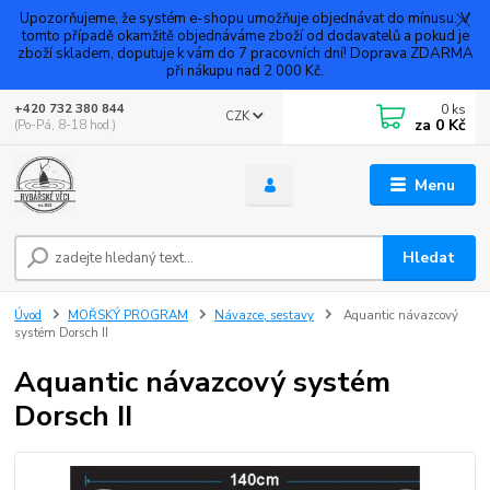
Upozorňujeme, že systém e-shopu umožňuje objednávat do mínusu. V
tomto případě okamžitě objednáváme zboží od dodavatelů a pokud je
zboží skladem, doputuje k vám do 7 pracovních dní! Doprava ZDARMA
při nákupu nad 2 000 Kč.
0
ks
+420 732 380 844
CZK
za
0 Kč
(Po-Pá, 8-18 hod.)
Menu
Hledat
Úvod
MOŘSKÝ PROGRAM
Návazce, sestavy
Aquantic návazcový
systém Dorsch II
Aquantic návazcový systém
Dorsch II