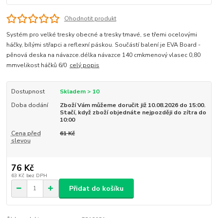
Ohodnotit produkt
Systém pro velké tresky obecné a tresky tmavé, se třemi ocelovými
háčky, bílými střapci a reflexní páskou. Součástí balení je EVA Board -
pěnová deska na návazce.délka návazce 140 cmkmenový vlasec 0,80
mmvelikost háčků 6/0
celý popis
Dostupnost
Skladem > 10
Doba dodání
Zboží Vám můžeme doručit již 10.08.2026 do 15:00.
Stačí, když zboží objednáte nejpozději do zítra do
10:00
Cena před
61 Kč
slevou
76 Kč
63 Kč
bez DPH
Přidat do košíku