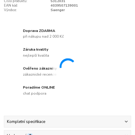
Číslo produktu:
5312031
EAN kód:
4039507139001
Výrobce:
Saenger
Doprava ZDARMA
při nákupu nad 2 000 Kč
Záruka kvality
nejlepší kvalita
Ověřeno zákazníky
zákaznické recenze
Poradíme ONLINE
chat podpora
Kompletní specifikace