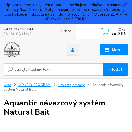
Upozorňujeme, že systém e-shopu umožňuje objednávat do mínusu. V
tomto případě okamžitě objednáváme zboží od dodavatelů a pokud je
zboží skladem, doputuje k vám do 7 pracovních dní! Doprava ZDARMA
při nákupu nad 2 000 Kč.
0
ks
+420 732 380 844
CZK
za
0 Kč
(Po-Pá, 8-18 hod.)
Menu
Hledat
Úvod
MOŘSKÝ PROGRAM
Návazce, sestavy
Aquantic návazcový
systém Natural Bait
Aquantic návazcový systém
Natural Bait