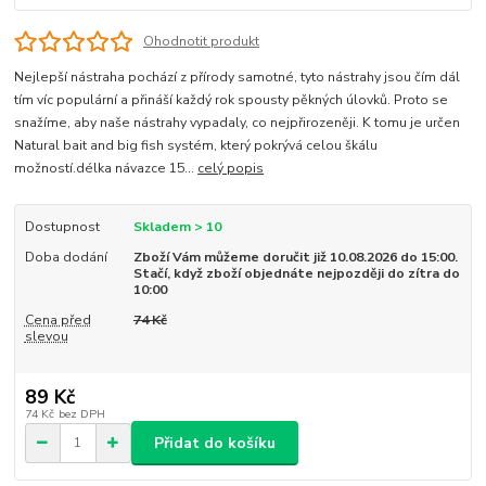
Ohodnotit produkt
Nejlepší nástraha pochází z přírody samotné, tyto nástrahy jsou čím dál
tím víc populární a přináší každý rok spousty pěkných úlovků. Proto se
snažíme, aby naše nástrahy vypadaly, co nejpřirozeněji. K tomu je určen
Natural bait and big fish systém, který pokrývá celou škálu
možností.délka návazce 15...
celý popis
Dostupnost
Skladem > 10
Doba dodání
Zboží Vám můžeme doručit již 10.08.2026 do 15:00.
Stačí, když zboží objednáte nejpozději do zítra do
10:00
Cena před
74 Kč
slevou
89 Kč
74 Kč
bez DPH
Přidat do košíku