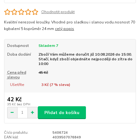
Ohodnotit produkt
Kvalitní nerezové kroužky. Vhodné pro sladkou i slanou vodu.nosnost 70
kgbalení 5 ksprůměr 24 mm
celý popis
Dostupnost
Skladem 7
Doba dodání
Zboží Vám můžeme doručit již 10.08.2026 do 15:00.
Stačí, když zboží objednáte nejpozději do zítra do
10:00
Cena před
45 Kč
slevou
Ušetříte
3 Kč (
7
% sleva)
42 Kč
35 Kč
bez DPH
Přidat do košíku
Číslo produktu:
5406724
EAN kód:
4039507076849