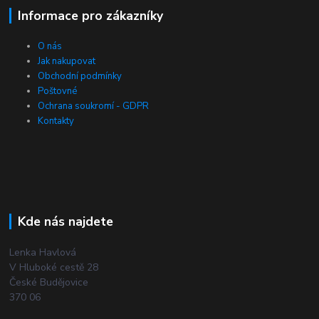
Informace pro zákazníky
O nás
Jak nakupovat
Obchodní podmínky
Poštovné
Ochrana soukromí - GDPR
Kontakty
Kde nás najdete
Lenka Havlová
V Hluboké cestě 28
České Budějovice
370 06