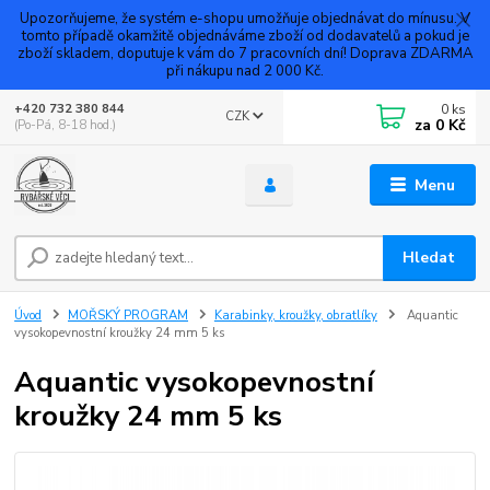
Upozorňujeme, že systém e-shopu umožňuje objednávat do mínusu. V
tomto případě okamžitě objednáváme zboží od dodavatelů a pokud je
zboží skladem, doputuje k vám do 7 pracovních dní! Doprava ZDARMA
při nákupu nad 2 000 Kč.
0
ks
+420 732 380 844
CZK
za
0 Kč
(Po-Pá, 8-18 hod.)
Menu
Hledat
Úvod
MOŘSKÝ PROGRAM
Karabinky, kroužky, obratlíky
Aquantic
vysokopevnostní kroužky 24 mm 5 ks
Aquantic vysokopevnostní
kroužky 24 mm 5 ks