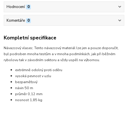
Hodnocení
0
Komentáře
0
Kompletní specifikace
Návazcový vlasec. Tento návazcový materiál lze jen a pouze doporučit,
byl podroben mnoha testům a v mnoha podmínkách, jak při běžném
rybolovu tak v závodním sektoru a vždy uspěl na výbornou.
extrémně odolný proti oděru
vysoká pevnost v uzlu
bezpaměťový
návin 50 m
průměr 0,12 mm
nosnost 1,85 kg