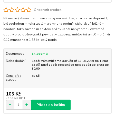
Ohodnotit produkt
Návazcový vlasec. Tento návazcový materiál lze jen a pouze doporučit,
byl podroben mnoha testům a v mnoha podmínkách, jak při běžném
rybolovu tak v závodním sektoru a vždy uspěl na výbornou.extrémně
odolný proti oděruvysoká pevnost v uzlubezpaměťovýnávin 50 mprůměr
0,12 mmnosnost 1,85 kg
celý popis
Dostupnost
Skladem 3
Doba dodání
Zboží Vám můžeme doručit již 11.08.2026 do 15:00.
Stačí, když zboží objednáte nejpozději do zítra do
10:00
Cena před
89 Kč
slevou
105 Kč
87 Kč
bez DPH
Přidat do košíku