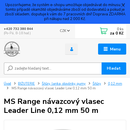
Upozorňujeme, že systém e-shopu umožňuje objednávat do mínusu. V
tomto případě okamžitě objednáváme zboží od dodavatelů a pokud je
zboží skladem, doputuje k vám do 7 pracovních dní! Doprava ZDARMA
při nákupu nad 2 000 Kč.
0
ks
+420 732 380 844
CZK
za
0 Kč
(Po-Pá, 8-18 hod.)
Menu
Hledat
Úvod
BIŽUTERIE
Šňůry, lanka, olověnky, gumy
Šňůry
0,12 mm
MS Range návazcový vlasec Leader Line 0,12 mm 50 m
MS Range návazcový vlasec
Leader Line 0,12 mm 50 m