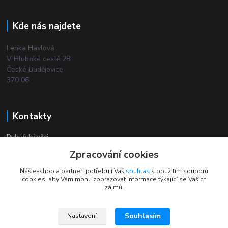
Kde nás najdete
Lenka Havlová
V Hluboké cestě 28
České Budějovice
370 06
Kontakty
Rybářské věci
Zpracování cookies
+420 732 380 844
Náš e-shop a partneři potřebují Váš
souhlas
s použitím souborů
(Po-Pá, 8-18 hod.)
cookies, aby Vám mohli zobrazovat informace týkající se Vašich
zájmů.
Souhlasím
Nastavení