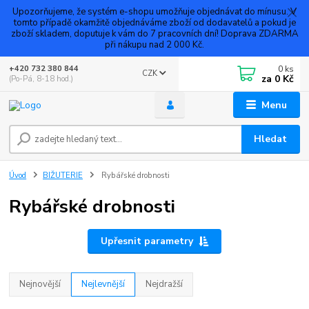
Upozorňujeme, že systém e-shopu umožňuje objednávat do mínusu. V
tomto případě okamžitě objednáváme zboží od dodavatelů a pokud je
zboží skladem, doputuje k vám do 7 pracovních dní! Doprava ZDARMA
při nákupu nad 2 000 Kč.
0
ks
+420 732 380 844
CZK
za
0 Kč
(Po-Pá, 8-18 hod.)
Menu
Hledat
Úvod
BIŽUTERIE
Rybářské drobnosti
Rybářské drobnosti
Upřesnit parametry
Nejnovější
Nejlevnější
Nejdražší