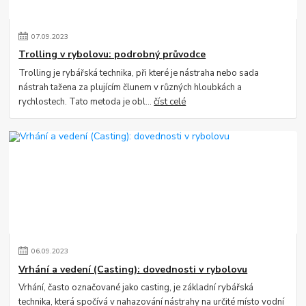
07
.
09
.
2023
Trolling v rybolovu: podrobný průvodce
Trolling je rybářská technika, při které je nástraha nebo sada
nástrah tažena za plujícím člunem v různých hloubkách a
rychlostech. Tato metoda je obl...
číst celé
06
.
09
.
2023
Vrhání a vedení (Casting): dovednosti v rybolovu
Vrhání, často označované jako casting, je základní rybářská
technika, která spočívá v nahazování nástrahy na určité místo vodní