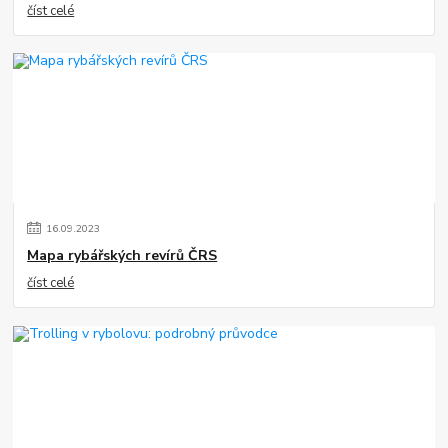
číst celé
16
.
09
.
2023
Mapa rybářských revírů ČRS
číst celé