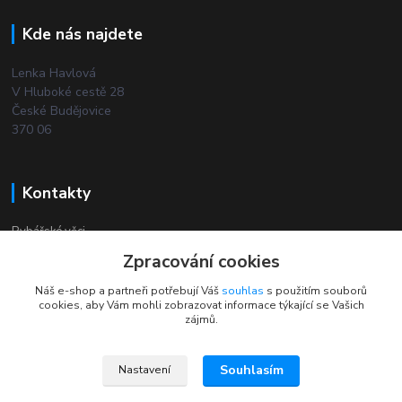
Kde nás najdete
Lenka Havlová
V Hluboké cestě 28
České Budějovice
370 06
Kontakty
Rybářské věci
Zpracování cookies
+420 732 380 844
Náš e-shop a partneři potřebují Váš
souhlas
s použitím souborů
(Po-Pá, 8-18 hod.)
cookies, aby Vám mohli zobrazovat informace týkající se Vašich
zájmů.
Souhlasím
Nastavení