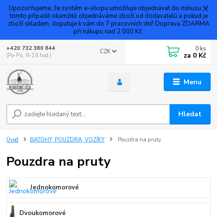
Upozorňujeme, že systém e-shopu umožňuje objednávat do mínusu. V
tomto případě okamžitě objednáváme zboží od dodavatelů a pokud je
zboží skladem, doputuje k vám do 7 pracovních dní! Doprava ZDARMA
při nákupu nad 2 000 Kč.
0
ks
+420 732 380 844
CZK
za
0 Kč
(Po-Pá, 8-18 hod.)
Menu
Hledat
Úvod
BATOHY, POUZDRA, VOZÍKY
Pouzdra na pruty
Pouzdra na pruty
Jednokomorové
Dvoukomorové