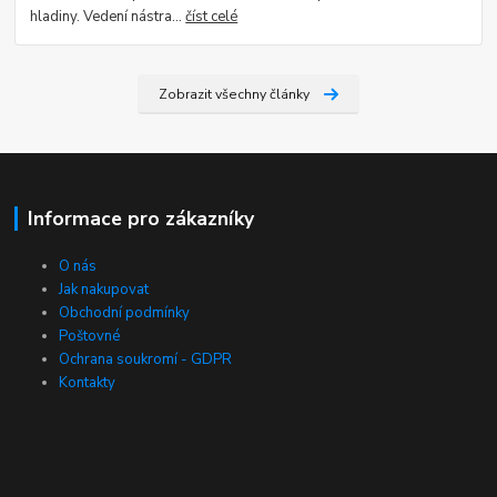
hladiny. Vedení nástra...
číst celé
Zobrazit všechny články
Informace pro zákazníky
O nás
Jak nakupovat
Obchodní podmínky
Poštovné
Ochrana soukromí - GDPR
Kontakty