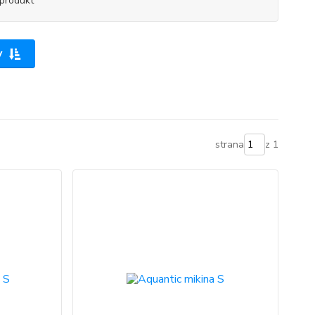
produkt
y
strana
z 1