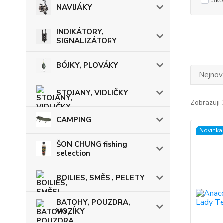
Skl
NAVIJÁKY
INDIKÁTORY,
SIGNALIZÁTORY
BÓJKY, PLOVÁKY
Nejnově
STOJANY, VIDLIČKY
Zobrazuji 
CAMPING
Novinka
ŠON CHUNG fishing
selection
BOILIES, SMĚSI, PELETY
BATOHY, POUZDRA,
VOZÍKY