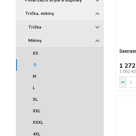
Polarizační brýle a doplňky
Trička, mikiny
Trička
Mikiny
Saenger
XS
1 272
S
1 051 K
M
L
XL
XXL
XXXL
4XL