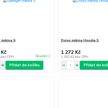
 mikina S
Doiyo mikina Hoodie S
 Kč
1 272 Kč
Skladem 2
č
bez DPH
1 051 Kč
bez DPH
Přidat do košíku
Přidat do ko