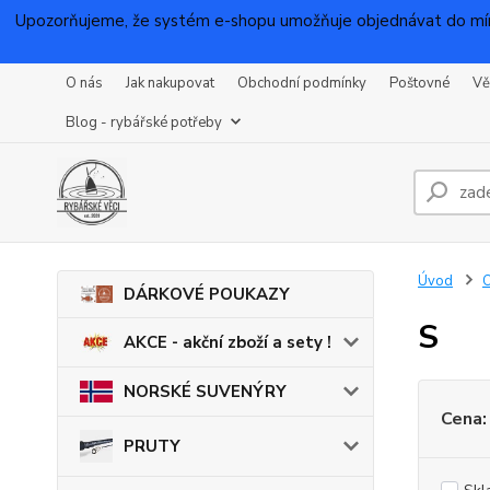
Upozorňujeme, že systém e-shopu umožňuje objednávat do mínu
O nás
Jak nakupovat
Obchodní podmínky
Poštovné
Vě
Blog - rybářské potřeby
Úvod
DÁRKOVÉ POUKAZY
S
AKCE - akční zboží a sety !
NORSKÉ SUVENÝRY
Cena:
PRUTY