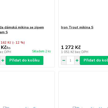
a dámská mikina se zipem
Iron Trout mikina S
eam S
 162 Kč
(- 12 %)
 Kč
1 272 Kč
/
ks
Skladem 2 ks
ez DPH
1 051 Kč
bez DPH
Přidat do košíku
Přidat do ko