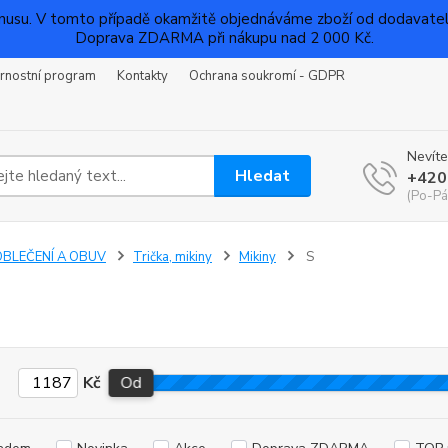
su. V tomto případě okamžitě objednáváme zboží od dodavatelů a
Doprava ZDARMA při nákupu nad 2 000 Kč.
rnostní program
Kontakty
Ochrana soukromí - GDPR
Nevíte
Hledat
+420
(Po-Pá
OBLEČENÍ A OBUV
Trička, mikiny
Mikiny
S
Kč
Od