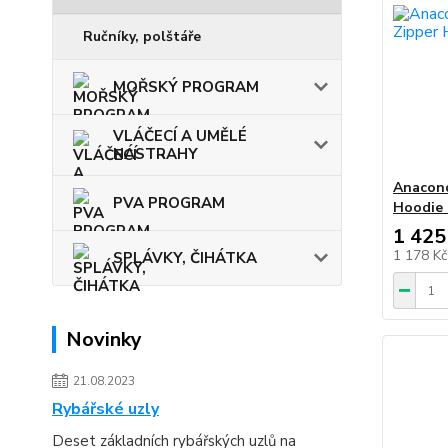
Ručníky, polštáře
MOŘSKÝ PROGRAM
VLÁČECÍ A UMĚLÉ
NÁSTRAHY
Anacond
PVA PROGRAM
Hoodie
1 425
1 178 K
SPLÁVKY, ČIHÁTKA
Novinky
21.08.2023
Rybářské uzly
Deset základních rybářských uzlů na