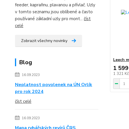
feeder, kaprařinu, plavanou a přívlač. Uzly
v tomto seznamu jsou oblíbené a často
používané základní uzly pro mont...
číst
celé
Zobrazit všechny novinky
Leech m
Blog
1 599
1 321 K
16.09.2023
Neplatnost povolenek na ÚN Orlík
pro rok 2024
číst celé
16.09.2023
Mapa rybářských revírů ČRS