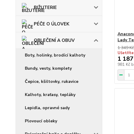
BIŽUTERIE
PÉČE O ÚLOVEK
Anacond
Lady T
OBLEČENÍ A OBUV
1 349 Kč
Ušetříte
Boty, holinky, brodící kalhoty
1 187
981 Kč
b
Bundy, vesty, komplety
Čepice, kšiltovky, rukavice
Kalhoty, kraťasy, tepláky
Lepidla, opravné sady
Plovoucí obleky