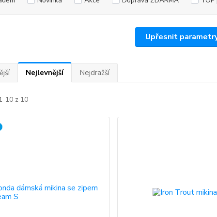
adem
Novinka
Akce
Doprava ZDARMA
TOP 
Upřesnit parametr
jší
Nejlevnější
Nejdražší
1-10 z 10