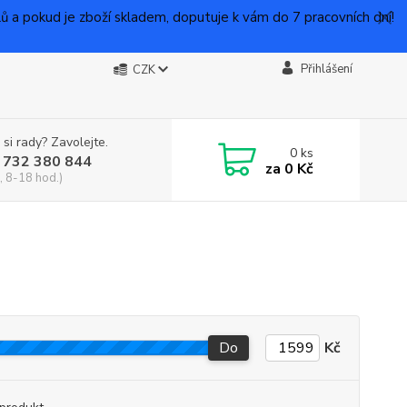
 pokud je zboží skladem, doputuje k vám do 7 pracovních dní!
Přihlášení
CZK
 si rady? Zavolejte.
0
ks
 732 380 844
za
0 Kč
, 8-18 hod.)
Do
Kč