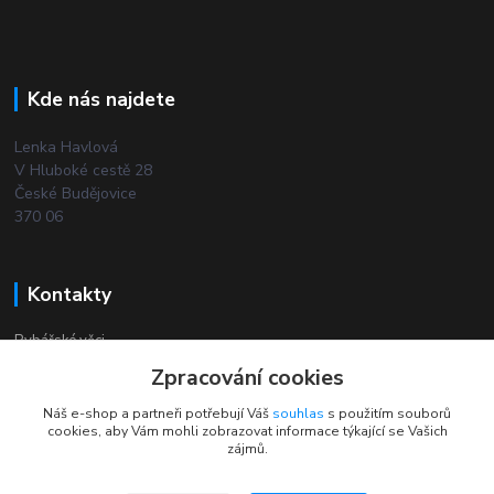
Kde nás najdete
Lenka Havlová
V Hluboké cestě 28
České Budějovice
370 06
Kontakty
Rybářské věci
Zpracování cookies
+420 732 380 844
Náš e-shop a partneři potřebují Váš
souhlas
s použitím souborů
(Po-Pá, 8-18 hod.)
cookies, aby Vám mohli zobrazovat informace týkající se Vašich
zájmů.