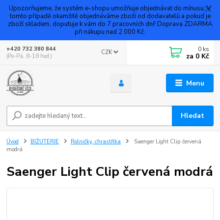
Upozorňujeme, že systém e-shopu umožňuje objednávat do mínusu. V
tomto případě okamžitě objednáváme zboží od dodavatelů a pokud je
zboží skladem, doputuje k vám do 7 pracovních dní! Doprava ZDARMA
při nákupu nad 2 000 Kč.
0
ks
+420 732 380 844
CZK
za
0 Kč
(Po-Pá, 8-18 hod.)
Menu
Hledat
Úvod
BIŽUTERIE
Rolničky, chrastítka
Saenger Light Clip červená
modrá
Saenger Light Clip červená modrá