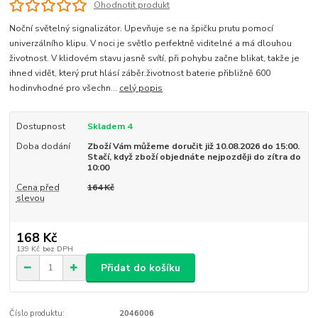
Ohodnotit produkt
Noční světelný signalizátor. Upevňuje se na špičku prutu pomocí
univerzálního klipu. V noci je světlo perfektně viditelné a má dlouhou
životnost. V klidovém stavu jasně svítí, při pohybu začne blikat, takže je
ihned vidět, který prut hlásí záběr.životnost baterie přibližně 600
hodinvhodné pro všechn...
celý popis
Dostupnost
Skladem 4
Doba dodání
Zboží Vám můžeme doručit již 10.08.2026 do 15:00.
Stačí, když zboží objednáte nejpozději do zítra do
10:00
Cena před
164 Kč
slevou
168 Kč
139 Kč
bez DPH
Přidat do košíku
Číslo produktu:
2046006