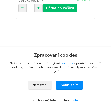
Skladem 2
1 510 Kč
bez DPH
Přidat do košíku
Zpracování cookies
Náš e-shop a partneři potřebují Váš
souhlas
s použitím souborů
cookies, aby Vám mohli zobrazovat informace týkající se Vašich
zájmů.
Souhlasím
Nastavení
Iron Claw naviják Slim Jim Pro 2000
Souhlas můžete odmítnout
zde
.
1 866 Kč
Skladem 1
1 542 Kč
bez DPH