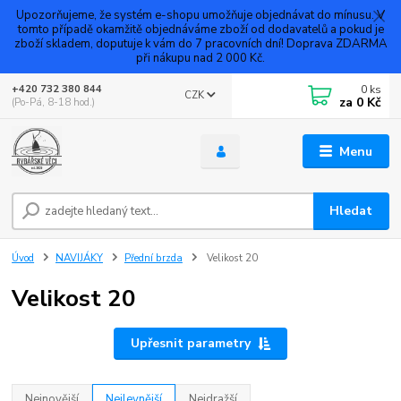
Upozorňujeme, že systém e-shopu umožňuje objednávat do mínusu. V
tomto případě okamžitě objednáváme zboží od dodavatelů a pokud je
zboží skladem, doputuje k vám do 7 pracovních dní! Doprava ZDARMA
při nákupu nad 2 000 Kč.
0
ks
+420 732 380 844
CZK
za
0 Kč
(Po-Pá, 8-18 hod.)
Menu
Hledat
Úvod
NAVIJÁKY
Přední brzda
Velikost 20
Velikost 20
Upřesnit parametry
Nejnovější
Nejlevnější
Nejdražší