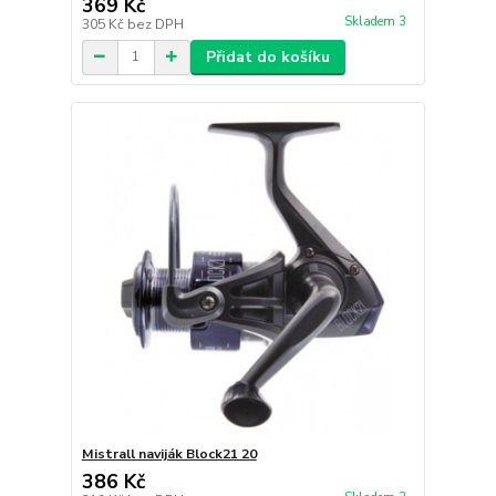
369 Kč
Skladem 3
305 Kč
bez DPH
Přidat do košíku
Mistrall naviják Block21 20
386 Kč