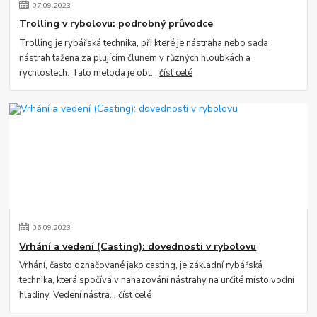
07
.
09
.
2023
Trolling v rybolovu: podrobný průvodce
Trolling je rybářská technika, při které je nástraha nebo sada
nástrah tažena za plujícím člunem v různých hloubkách a
rychlostech. Tato metoda je obl...
číst celé
06
.
09
.
2023
Vrhání a vedení (Casting): dovednosti v rybolovu
Vrhání, často označované jako casting, je základní rybářská
technika, která spočívá v nahazování nástrahy na určité místo vodní
hladiny. Vedení nástra...
číst celé