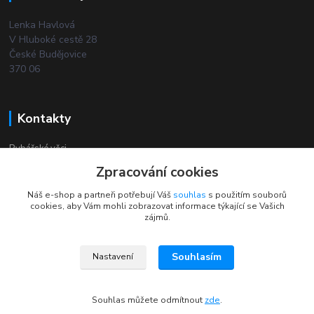
Lenka Havlová
V Hluboké cestě 28
České Budějovice
370 06
Kontakty
Rybářské věci
Zpracování cookies
+420 732 380 844
Náš e-shop a partneři potřebují Váš
souhlas
s použitím souborů
(Po-Pá, 8-18 hod.)
cookies, aby Vám mohli zobrazovat informace týkající se Vašich
zájmů.
Souhlasím
Nastavení
2024 © Rybarske-veci.cz Všechna práva vyhrazena
Souhlas můžete odmítnout
zde
.
Vytvořeno na
Eshop-rychle.cz