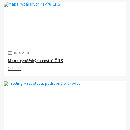
16
.
09
.
2023
Mapa rybářských revírů ČRS
číst celé