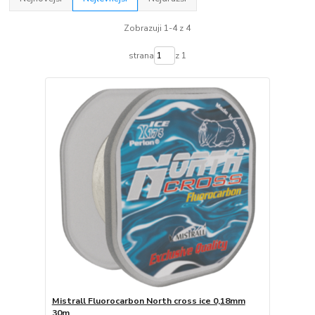
Zobrazuji 1-4 z 4
strana
z 1
Mistrall Fluorocarbon North cross ice 0,18mm
30m