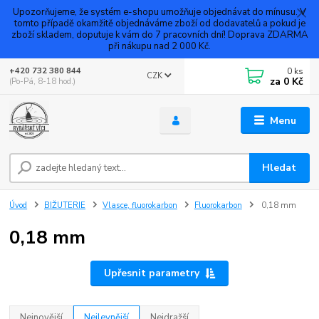
Upozorňujeme, že systém e-shopu umožňuje objednávat do mínusu. V
tomto případě okamžitě objednáváme zboží od dodavatelů a pokud je
zboží skladem, doputuje k vám do 7 pracovních dní! Doprava ZDARMA
při nákupu nad 2 000 Kč.
0
ks
+420 732 380 844
CZK
za
0 Kč
(Po-Pá, 8-18 hod.)
Menu
Hledat
Úvod
BIŽUTERIE
Vlasce, fluorokarbon
Fluorokarbon
0,18 mm
0,18 mm
Upřesnit parametry
Nejnovější
Nejlevnější
Nejdražší