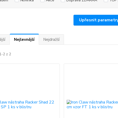
adem
Novinka
Akce
Doprava ZDARMA
TOP 
Upřesnit parametr
jší
Nejlevnější
Nejdražší
1-2 z 2