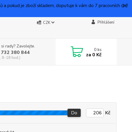
 pokud je zboží skladem, doputuje k vám do 7 pracovních dní!
Přihlášení
CZK
 si rady? Zavolejte.
0
ks
 732 380 844
za
0 Kč
, 8-18 hod.)
Do
Kč