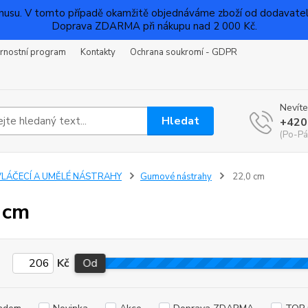
su. V tomto případě okamžitě objednáváme zboží od dodavatelů a
Doprava ZDARMA při nákupu nad 2 000 Kč.
rnostní program
Kontakty
Ochrana soukromí - GDPR
Nevíte
Hledat
+420
(Po-Pá
VLÁČECÍ A UMĚLÉ NÁSTRAHY
Gumové nástrahy
22,0 cm
 cm
Kč
Od