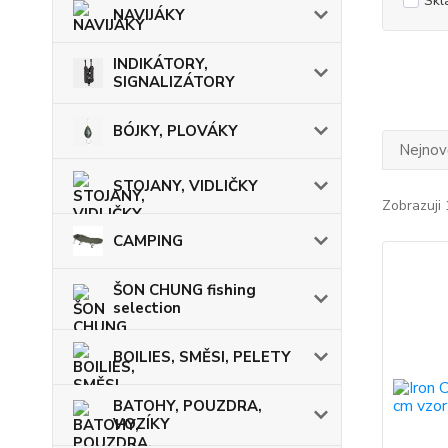
Skl
NAVIJÁKY
INDIKÁTORY,
SIGNALIZÁTORY
BÓJKY, PLOVÁKY
Nejnově
STOJANY, VIDLIČKY
Zobrazuji 
CAMPING
ŠON CHUNG fishing
selection
BOILIES, SMĚSI, PELETY
BATOHY, POUZDRA,
VOZÍKY