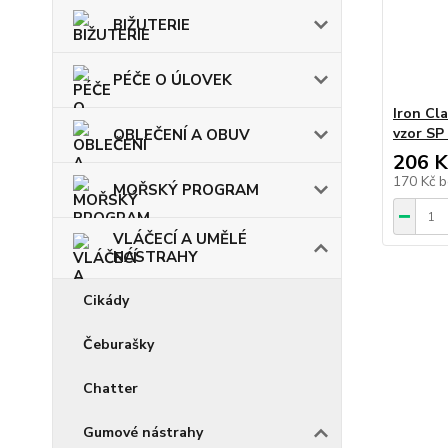
BIŽUTERIE
PÉČE O ÚLOVEK
Iron Cl
vzor SP 
OBLEČENÍ A OBUV
206 K
170 Kč
b
MOŘSKÝ PROGRAM
VLÁČECÍ A UMĚLÉ
NÁSTRAHY
Cikády
Čeburašky
Chatter
Gumové nástrahy