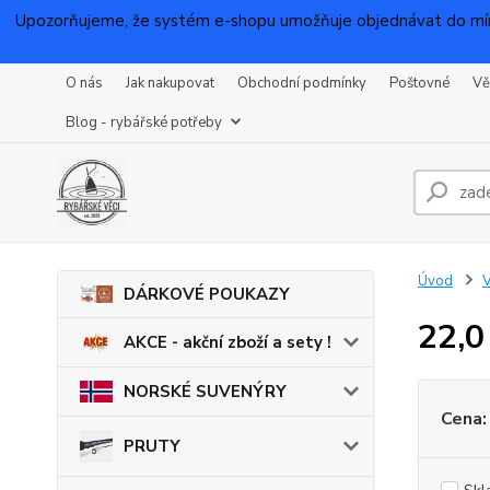
Upozorňujeme, že systém e-shopu umožňuje objednávat do mínu
O nás
Jak nakupovat
Obchodní podmínky
Poštovné
Vě
Blog - rybářské potřeby
Úvod
DÁRKOVÉ POUKAZY
22,0
AKCE - akční zboží a sety !
NORSKÉ SUVENÝRY
Cena:
PRUTY