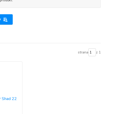
produkt
y
strana
z 1