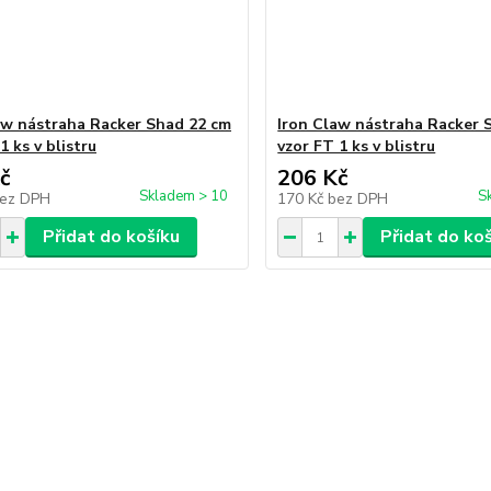
aw nástraha Racker Shad 22 cm
Iron Claw nástraha Racker 
1 ks v blistru
vzor FT 1 ks v blistru
č
206 Kč
Skladem > 10
S
ez DPH
170 Kč
bez DPH
Přidat do košíku
Přidat do ko