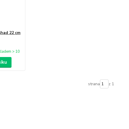
Shad 22 cm
kladem > 10
šíku
strana
z 1