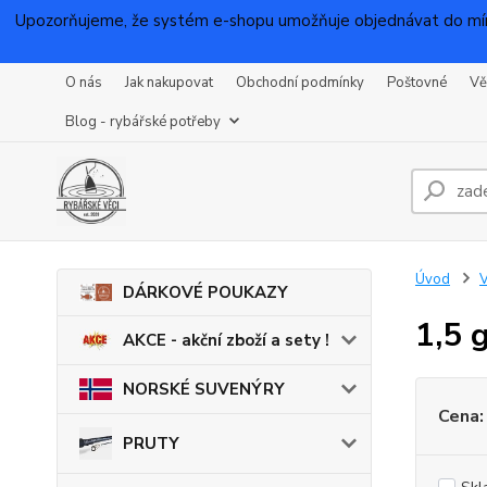
Upozorňujeme, že systém e-shopu umožňuje objednávat do mínu
O nás
Jak nakupovat
Obchodní podmínky
Poštovné
Vě
Blog - rybářské potřeby
Úvod
DÁRKOVÉ POUKAZY
1,5 
AKCE - akční zboží a sety !
NORSKÉ SUVENÝRY
Cena:
PRUTY