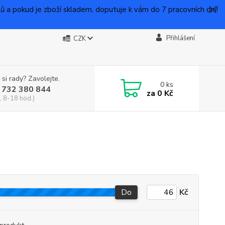
 pokud je zboží skladem, doputuje k vám do 7 pracovních dní!
Přihlášení
CZK
 si rady? Zavolejte.
0
ks
 732 380 844
za
0 Kč
, 8-18 hod.)
Do
Kč