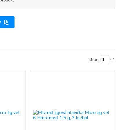
produkt
y
strana
z 1