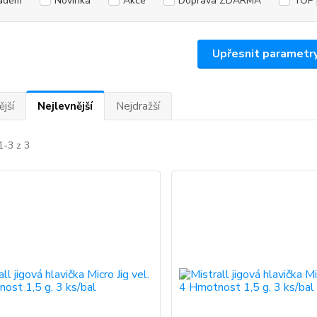
adem
Novinka
Akce
Doprava ZDARMA
TOP 
Upřesnit parametr
jší
Nejlevnější
Nejdražší
1-3 z 3