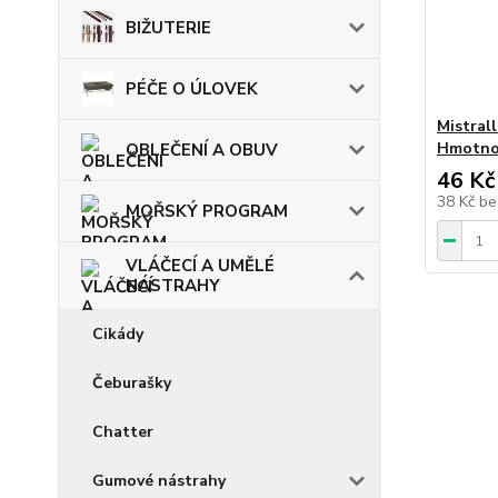
BIŽUTERIE
PÉČE O ÚLOVEK
Mistrall
Hmotnos
OBLEČENÍ A OBUV
46 Kč
38 Kč
be
MOŘSKÝ PROGRAM
VLÁČECÍ A UMĚLÉ
NÁSTRAHY
Cikády
Čeburašky
Chatter
Gumové nástrahy