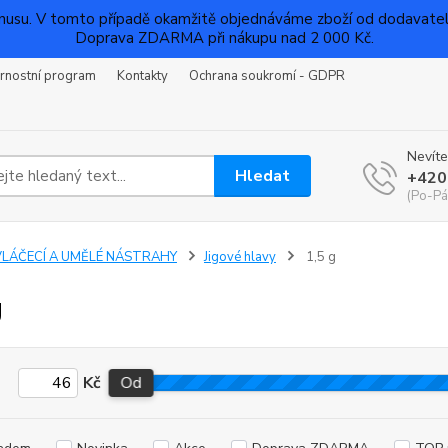
su. V tomto případě okamžitě objednáváme zboží od dodavatelů a
Doprava ZDARMA při nákupu nad 2 000 Kč.
rnostní program
Kontakty
Ochrana soukromí - GDPR
Nevíte
Hledat
+420
(Po-Pá
VLÁČECÍ A UMĚLÉ NÁSTRAHY
Jigové hlavy
1,5 g
g
Kč
Od