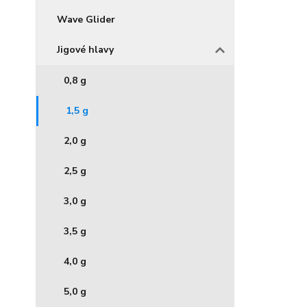
Wave Glider
Jigové hlavy
0,8 g
1,5 g
2,0 g
2,5 g
3,0 g
3,5 g
4,0 g
5,0 g