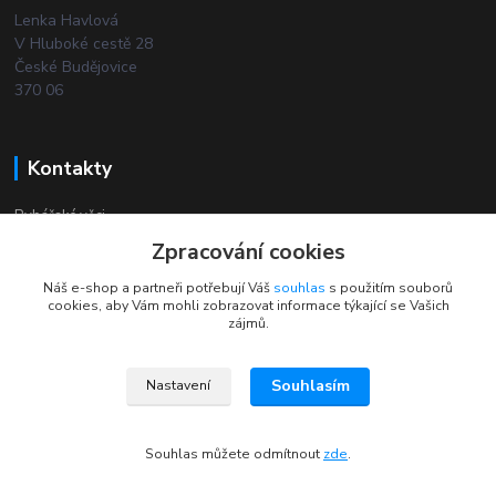
Lenka Havlová
V Hluboké cestě 28
České Budějovice
370 06
Kontakty
Rybářské věci
Zpracování cookies
+420 732 380 844
Náš e-shop a partneři potřebují Váš
souhlas
s použitím souborů
(Po-Pá, 8-18 hod.)
cookies, aby Vám mohli zobrazovat informace týkající se Vašich
zájmů.
Souhlasím
Nastavení
2024 © Rybarske-veci.cz Všechna práva vyhrazena
Souhlas můžete odmítnout
zde
.
Vytvořeno na
Eshop-rychle.cz