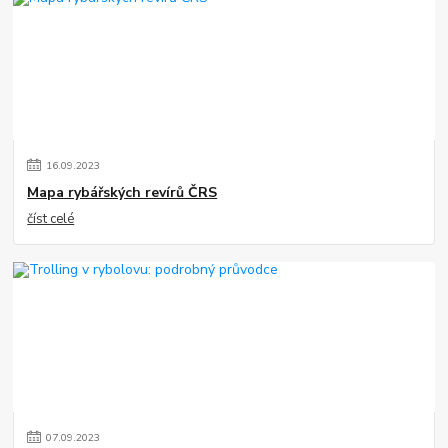
16
.
09
.
2023
Mapa rybářských revírů ČRS
číst celé
07
.
09
.
2023