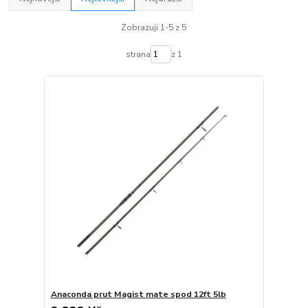
Zobrazuji 1-5 z 5
strana
z 1
Anaconda prut Magist mate spod 12ft 5lb