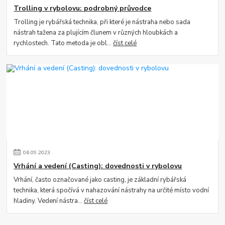
Trolling v rybolovu: podrobný průvodce
Trolling je rybářská technika, při které je nástraha nebo sada
nástrah tažena za plujícím člunem v různých hloubkách a
rychlostech. Tato metoda je obl...
číst celé
06
.
09
.
2023
Vrhání a vedení (Casting): dovednosti v rybolovu
Vrhání, často označované jako casting, je základní rybářská
technika, která spočívá v nahazování nástrahy na určité místo vodní
hladiny. Vedení nástra...
číst celé