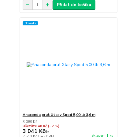
Přidat do košíku
Novinka
Anaconda prut Xtasy Spod 5,00 lb 3,6 m
3 089 Kč
Ušetříte 48 Kč
(- 2 %)
3 041 Kč
/
ks
Skladem 1 ks
2 513 Kč
bez DPH