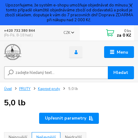
Upozorňujeme, že systém e-shopu umožňuje objednávat do mínusu. V
tomto případě okamžitě objednáváme zboží od dodavatelů a pokud je
zboží skladem, doputuje k vám do 7 pracovních dní! Doprava ZDARMA
při nákupu nad 2 000 Kč.
0
ks
+420 732 380 844
CZK
za
0 Kč
(Po-Pá, 8-18 hod.)
Menu
Hledat
Úvod
PRUTY
Kaprové pruty
5,0 lb
5,0 lb
Upřesnit parametry
Nejnovější
Nejlevnější
Nejdražší