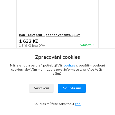
Iron Trout prut Spooner Varianta 2,13m
1 632 Kč
Skladem 2
1 349 Kč
bez DPH
Přidat do košíku
Zpracování cookies
Náš e-shop a partneři potřebují Váš
souhlas
s použitím souborů
cookies, aby Vám mohli zobrazovat informace týkající se Vašich
zájmů.
Souhlasím
Nastavení
Souhlas můžete odmítnout
zde
.