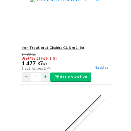
Iron Trout prut Chakka CL 3 m 1-6g
1 489 Kč
Ušetříte 12 Kč
(- 1 %)
1 477 Kč
/
ks
Na dotaz
1 221 Kč
bez DPH
Přidat do košíku