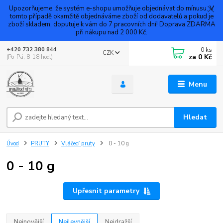
Upozorňujeme, že systém e-shopu umožňuje objednávat do mínusu. V
tomto případě okamžitě objednáváme zboží od dodavatelů a pokud je
zboží skladem, doputuje k vám do 7 pracovních dní! Doprava ZDARMA
při nákupu nad 2 000 Kč.
0
ks
+420 732 380 844
CZK
za
0 Kč
(Po-Pá, 8-18 hod.)
Menu
Hledat
Úvod
PRUTY
Vláčecí pruty
0 - 10 g
0 - 10 g
Upřesnit parametry
Nejnovější
Nejlevnější
Nejdražší