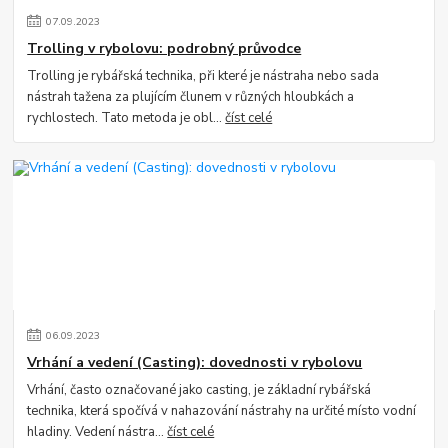
07
.
09
.
2023
Trolling v rybolovu: podrobný průvodce
Trolling je rybářská technika, při které je nástraha nebo sada
nástrah tažena za plujícím člunem v různých hloubkách a
rychlostech. Tato metoda je obl...
číst celé
06
.
09
.
2023
Vrhání a vedení (Casting): dovednosti v rybolovu
Vrhání, často označované jako casting, je základní rybářská
technika, která spočívá v nahazování nástrahy na určité místo vodní
hladiny. Vedení nástra...
číst celé