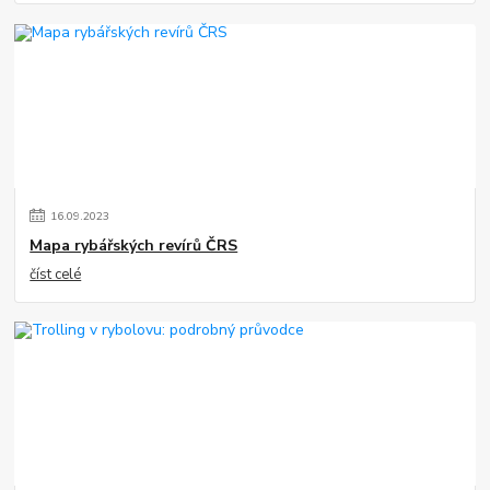
16
.
09
.
2023
Mapa rybářských revírů ČRS
číst celé