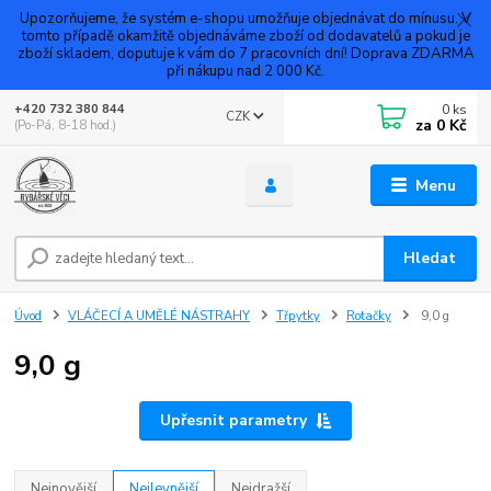
Upozorňujeme, že systém e-shopu umožňuje objednávat do mínusu. V
tomto případě okamžitě objednáváme zboží od dodavatelů a pokud je
zboží skladem, doputuje k vám do 7 pracovních dní! Doprava ZDARMA
při nákupu nad 2 000 Kč.
0
ks
+420 732 380 844
CZK
za
0 Kč
(Po-Pá, 8-18 hod.)
Menu
Hledat
Úvod
VLÁČECÍ A UMĚLÉ NÁSTRAHY
Třpytky
Rotačky
9,0 g
9,0 g
Upřesnit parametry
Nejnovější
Nejlevnější
Nejdražší