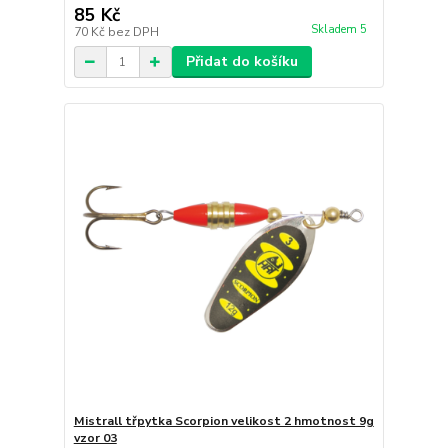
85 Kč
Skladem 5
70 Kč
bez DPH
Přidat do košíku
Mistrall třpytka Scorpion velikost 2 hmotnost 9g
vzor 03