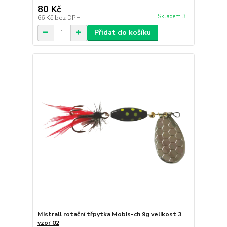
80 Kč
Skladem 3
66 Kč
bez DPH
Přidat do košíku
Mistrall rotační třpytka Mobis-ch 9g velikost 3
vzor 02