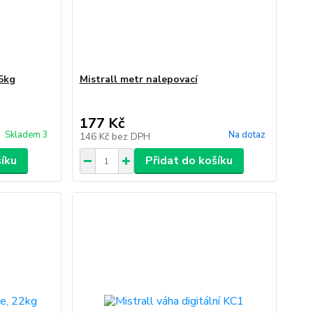
35kg
Mistrall metr nalepovací
177 Kč
Skladem 3
Na dotaz
146 Kč
bez DPH
šíku
Přidat do košíku