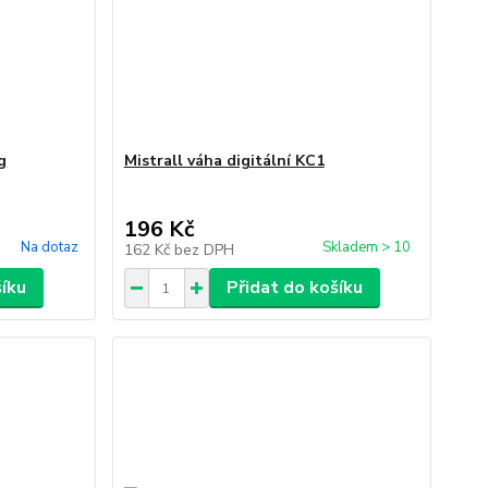
g
Mistrall váha digitální KC1
196 Kč
Na dotaz
Skladem > 10
162 Kč
bez DPH
šíku
Přidat do košíku