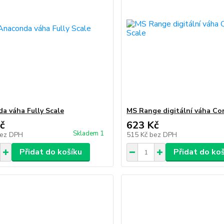
a váha Fully Scale
MS Range digitální váha Co
č
623 Kč
Skladem 1
ez DPH
515 Kč
bez DPH
Přidat do košíku
Přidat do ko