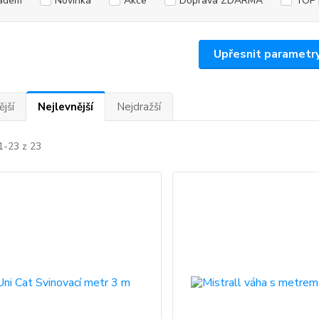
adem
Novinka
Akce
Doprava ZDARMA
TOP 
Upřesnit parametr
jší
Nejlevnější
Nejdražší
1-23 z 23