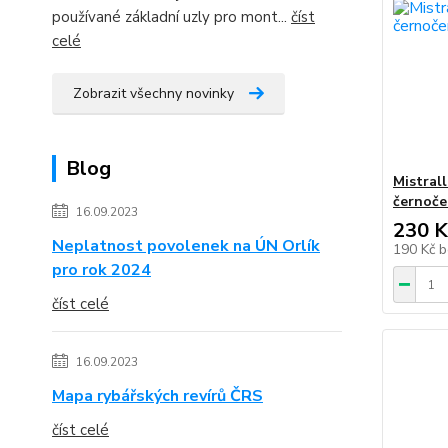
používané základní uzly pro mont...
číst
celé
Zobrazit všechny novinky
Blog
Mistral
černoče
16.09.2023
230 K
Neplatnost povolenek na ÚN Orlík
190 Kč
b
pro rok 2024
číst celé
16.09.2023
Mapa rybářských revírů ČRS
číst celé