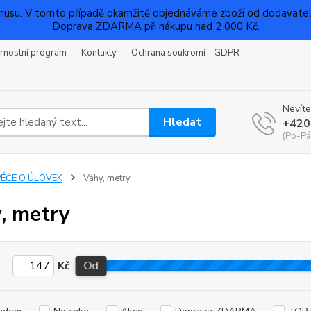
su. V tomto případě okamžitě objednáváme zboží od dodavatelů a
Doprava ZDARMA při nákupu nad 2 000 Kč.
rnostní program
Kontakty
Ochrana soukromí - GDPR
Nevíte
Hledat
+420
(Po-Pá
PÉČE O ÚLOVEK
Váhy, metry
, metry
Kč
Od