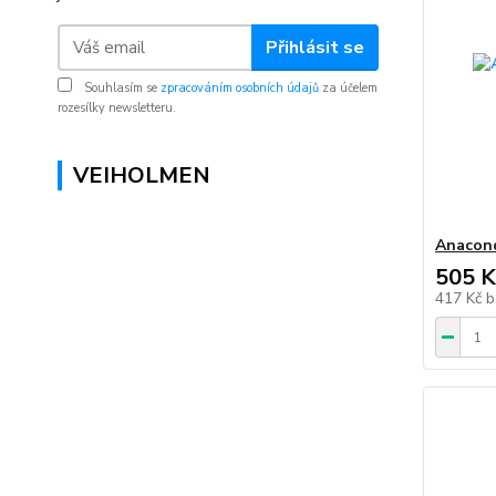
Přihlásit se
Souhlasím se
zpracováním osobních údajů
za účelem
rozesílky newsletteru.
VEIHOLMEN
Anacond
505 K
417 Kč
b