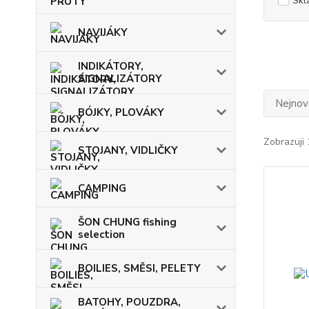
Skl
NAVIJÁKY
INDIKÁTORY,
SIGNALIZÁTORY
Nejnově
BÓJKY, PLOVÁKY
Zobrazuji 
STOJANY, VIDLIČKY
CAMPING
ŠON CHUNG fishing
selection
BOILIES, SMĚSI, PELETY
BATOHY, POUZDRA,