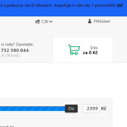
 pokud je zboží skladem, doputuje k vám do 7 pracovních dní!
Přihlášení
CZK
 si rady? Zavolejte.
0
ks
 732 380 844
za
0 Kč
, 8-18 hod.)
Do
Kč