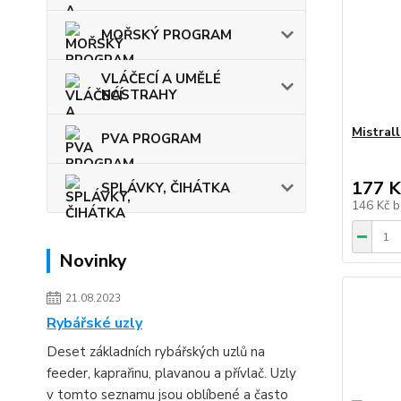
MOŘSKÝ PROGRAM
VLÁČECÍ A UMĚLÉ
NÁSTRAHY
Mistral
PVA PROGRAM
177 K
SPLÁVKY, ČIHÁTKA
146 Kč
b
Novinky
21.08.2023
Rybářské uzly
Deset základních rybářských uzlů na
feeder, kaprařinu, plavanou a přívlač. Uzly
v tomto seznamu jsou oblíbené a často