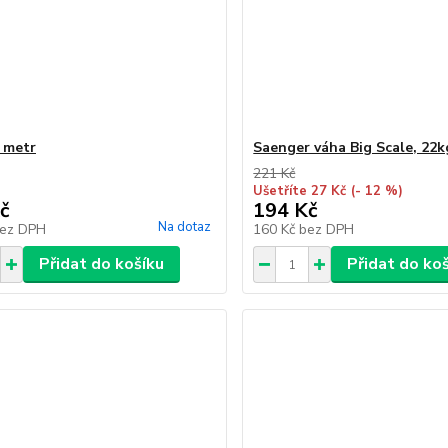
l metr
Saenger váha Big Scale, 22k
221 Kč
Ušetříte 27 Kč
(- 12 %)
č
194 Kč
Na dotaz
ez DPH
160 Kč
bez DPH
Přidat do košíku
Přidat do ko