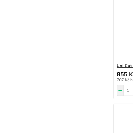
Uni Cat
855 K
707 Kč
b