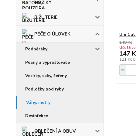
VOZÍKY
BIŽUTERIE
PÉČE O ÚLOVEK
Uni Cat
149 Kč
Ušetříte
Podběráky
147 K
121 Kč
b
Peany a vyprošťovače
Vezírky, saky, čeřeny
Podložky pod ryby
Váhy, metry
Desinfekce
OBLEČENÍ A OBUV