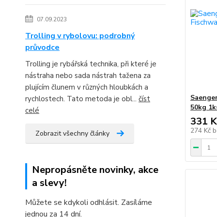
07.09.2023
Trolling v rybolovu: podrobný
průvodce
Trolling je rybářská technika, při které je
nástraha nebo sada nástrah tažena za
plujícím člunem v různých hloubkách a
Saenger
rychlostech. Tato metoda je obl...
číst
50kg 1k
celé
331 K
274 Kč
b
Zobrazit všechny články
Nepropásněte novinky, akce
a slevy!
Můžete se kdykoli odhlásit. Zasíláme
jednou za 14 dní.