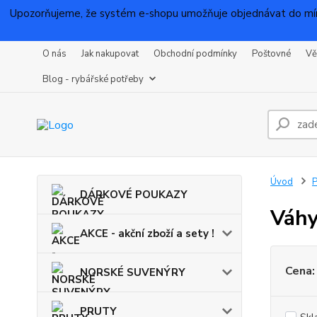
Upozorňujeme, že systém e-shopu umožňuje objednávat do mínu
O nás
Jak nakupovat
Obchodní podmínky
Poštovné
Vě
Blog - rybářské potřeby
Úvod
DÁRKOVÉ POUKAZY
Váhy
AKCE - akční zboží a sety !
Cena:
NORSKÉ SUVENÝRY
PRUTY