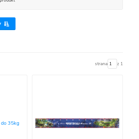
produkt
y
strana
z 1