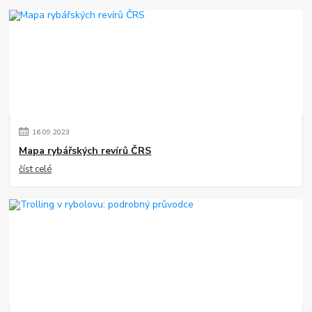
16
.
09
.
2023
Mapa rybářských revírů ČRS
číst celé