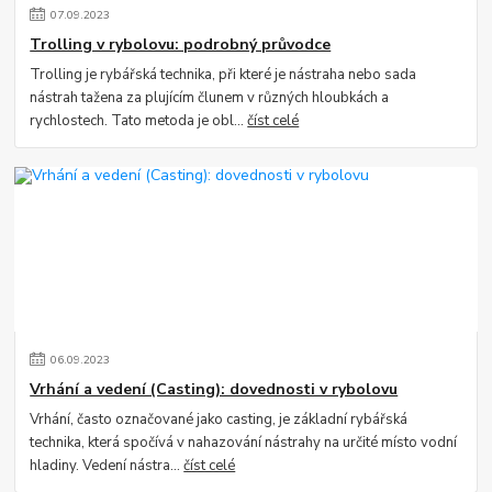
07
.
09
.
2023
Trolling v rybolovu: podrobný průvodce
Trolling je rybářská technika, při které je nástraha nebo sada
nástrah tažena za plujícím člunem v různých hloubkách a
rychlostech. Tato metoda je obl...
číst celé
06
.
09
.
2023
Vrhání a vedení (Casting): dovednosti v rybolovu
Vrhání, často označované jako casting, je základní rybářská
technika, která spočívá v nahazování nástrahy na určité místo vodní
hladiny. Vedení nástra...
číst celé