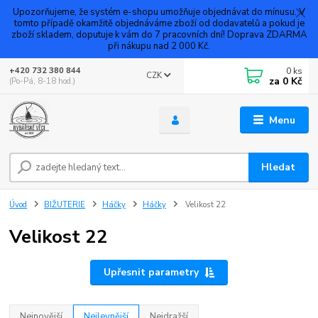
Upozorňujeme, že systém e-shopu umožňuje objednávat do mínusu. V
tomto případě okamžitě objednáváme zboží od dodavatelů a pokud je
zboží skladem, doputuje k vám do 7 pracovních dní! Doprava ZDARMA
při nákupu nad 2 000 Kč.
0
ks
+420 732 380 844
CZK
za
0 Kč
(Po-Pá, 8-18 hod.)
Menu
Hledat
Úvod
BIŽUTERIE
Háčky
Háčky
Velikost 22
Velikost 22
Upřesnit parametry
Nejnovější
Nejlevnější
Nejdražší