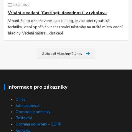
06
.
09
.
2023
Vrhání a vedení (Casting): dovednosti v rybolovu
Vrhání, často označované jako casting, je základní rybářská
technika, která spočívá v nahazování nástrahy na určité místo vodní
hladiny. Vedení nástra...
číst celé
Zobrazit všechny články
Informace pro zákazníky
O nás
Jak nakupovat
Obchodní podmínky
Poštovné
Ochrana soukromí - GDPR
Kontakty