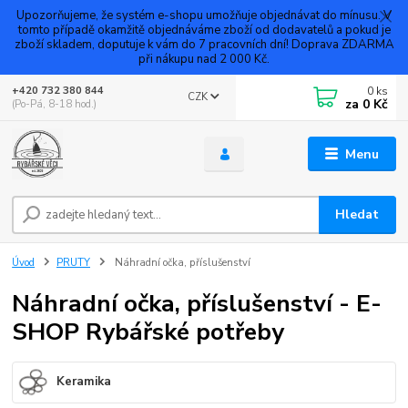
Upozorňujeme, že systém e-shopu umožňuje objednávat do mínusu. V
tomto případě okamžitě objednáváme zboží od dodavatelů a pokud je
zboží skladem, doputuje k vám do 7 pracovních dní! Doprava ZDARMA
při nákupu nad 2 000 Kč.
0
ks
+420 732 380 844
CZK
za
0 Kč
(Po-Pá, 8-18 hod.)
Menu
Hledat
Úvod
PRUTY
Náhradní očka, příslušenství
Náhradní očka, příslušenství - E-
SHOP Rybářské potřeby
Keramika