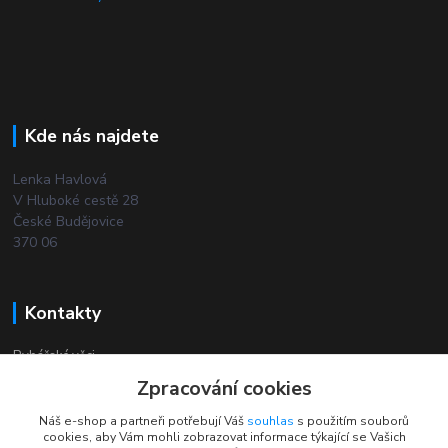
Kde nás najdete
Lenka Havlová
V Hluboké cestě 28
České Budějovice
370 06
Kontakty
Rybářské věci
Zpracování cookies
+420 732 380 844
Náš e-shop a partneři potřebují Váš
souhlas
s použitím souborů
(Po-Pá, 8-18 hod.)
cookies, aby Vám mohli zobrazovat informace týkající se Vašich