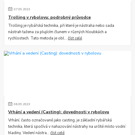
07
.
09
.
2023
Trolling v rybolovu: podrobný průvodce
Trolling je rybářská technika, při které je nástraha nebo sada
nástrah tažena za plujícím člunem v různých hloubkách a
rychlostech. Tato metoda je obl...
číst celé
06
.
09
.
2023
Vrhání a vedení (Casting): dovednosti v rybolovu
Vrhání, často označované jako casting, je základní rybářská
technika, která spočívá v nahazování nástrahy na určité místo vodní
hladiny. Vedení nástra...
číst celé