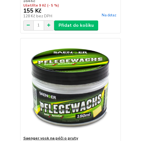
164 Kč
Ušetříte 9 Kč
(- 5 %)
155 Kč
Na dotaz
128 Kč
bez DPH
Přidat do košíku
Saenger vosk na péči o pruty