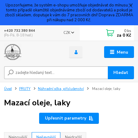
Upozorňujeme, že systém e-shopu umožňuje objednávat do mínusu. V
tomto případě okamžitě objednáváme zboží od dodavatelů a pokud je
zboží skladem, doputuje k vám do 7 pracovních dní! Doprava ZDARMA
při nákupu nad 2 000 Kč.
0
ks
+420 732 380 844
CZK
za
0 Kč
(Po-Pá, 8-18 hod.)
Menu
Hledat
Úvod
PRUTY
Náhradní očka, příslušenství
Mazací oleje, laky
Mazací oleje, laky
Upřesnit parametry
Nejnovější
Nejlevnější
Nejdražší