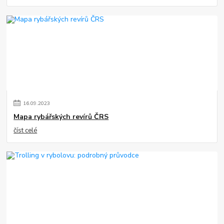
16
.
09
.
2023
Mapa rybářských revírů ČRS
číst celé