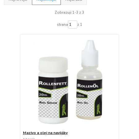
Zobrazuji 1-3 z 3
strana
z 1
Mazivo a olej na navijáky