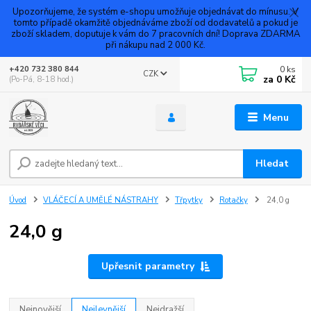
Upozorňujeme, že systém e-shopu umožňuje objednávat do mínusu. V
tomto případě okamžitě objednáváme zboží od dodavatelů a pokud je
zboží skladem, doputuje k vám do 7 pracovních dní! Doprava ZDARMA
při nákupu nad 2 000 Kč.
0
ks
+420 732 380 844
CZK
za
0 Kč
(Po-Pá, 8-18 hod.)
Menu
Hledat
Úvod
VLÁČECÍ A UMĚLÉ NÁSTRAHY
Třpytky
Rotačky
24,0 g
24,0 g
Upřesnit parametry
Nejnovější
Nejlevnější
Nejdražší