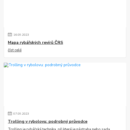
16
.
09
.
2023
Mapa rybářských revírů ČRS
číst celé
07
.
09
.
2023
Trolling v rybolovu: podrobný průvodce
Trolling je rybářská technika, při které je nástraha nebo sada