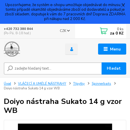
Upozorňujeme, že systém e-shopu umožňuje objednávat do mínusu. V
tomto případě okamžitě objednáváme zboží od dodavatelů a pokud je
zboží skladem, doputuje k vám do 7 pracovních dní! Doprava ZDARMA
při nákupu nad 2 000 Kč.
0
ks
+420 732 380 844
CZK
za
0 Kč
(Po-Pá, 8-18 hod.)
Menu
Hledat
Úvod
VLÁČECÍ A UMĚLÉ NÁSTRAHY
Třpytky
Spinnerbaits
Doiyo nástraha Sukato 14 g vzor WB
Doiyo nástraha Sukato 14 g vzor
WB