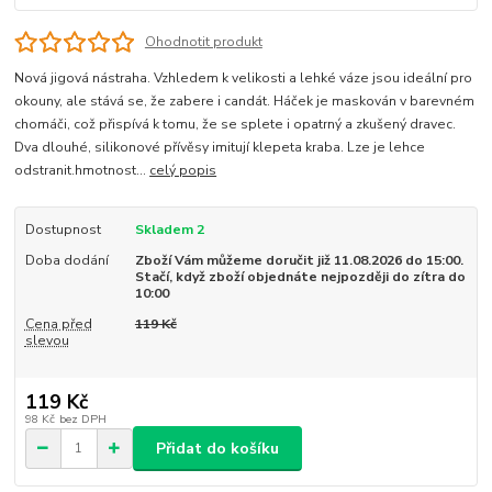
Ohodnotit produkt
Nová jigová nástraha. Vzhledem k velikosti a lehké váze jsou ideální pro
okouny, ale stává se, že zabere i candát. Háček je maskován v barevném
chomáči, což přispívá k tomu, že se splete i opatrný a zkušený dravec.
Dva dlouhé, silikonové přívěsy imitují klepeta kraba. Lze je lehce
odstranit.hmotnost...
celý popis
Dostupnost
Skladem 2
Doba dodání
Zboží Vám můžeme doručit již 11.08.2026 do 15:00.
Stačí, když zboží objednáte nejpozději do zítra do
10:00
Cena před
119 Kč
slevou
119 Kč
98 Kč
bez DPH
Přidat do košíku