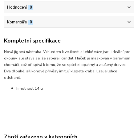
Hodnocení
0
Komentáře
0
Kompletní specifikace
Nová jigová nástraha. Vzhledem k velikosti a lehké váze jsou ideální pro
okouny, ale stává se, že zabere i candát. Háček je maskován v barevném
chomáči, což přispívá k tomu, že se splete i opatrný a zkušený dravec.
Dva dlouhé, silikonové přívěsy imitují klepeta kraba. Lze je lehce
odstranit.
hmotnost 14 g
Zboží zařazeno v kategoriích