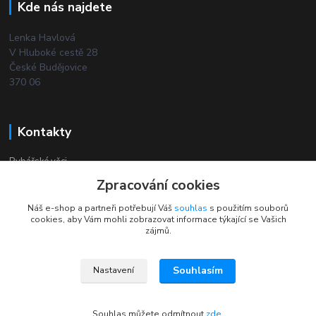
Kde nás najdete
Lenka Havlová
V Hluboké cestě 28
České Budějovice
370 06
Kontakty
Rybářské věci
Zpracování cookies
+420 732 380 844
Náš e-shop a partneři potřebují Váš
souhlas
s použitím souborů
(Po-Pá, 8-18 hod.)
cookies, aby Vám mohli zobrazovat informace týkající se Vašich
zájmů.
Souhlasím
Nastavení
2024 © Rybarske-veci.cz Všechna práva vyhrazena
Souhlas můžete odmítnout
zde
.