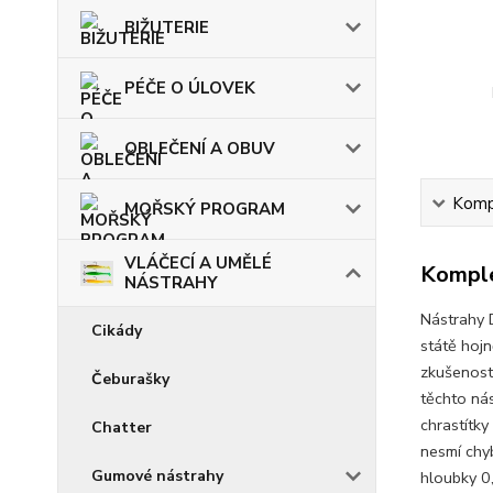
BIŽUTERIE
PÉČE O ÚLOVEK
OBLEČENÍ A OBUV
Kompl
MOŘSKÝ PROGRAM
VLÁČECÍ A UMĚLÉ
Komple
NÁSTRAHY
Nástrahy D
Cikády
státě hojn
zkušenosti
Čeburašky
těchto ná
chrastítky
Chatter
nesmí chy
Gumové nástrahy
hloubky 0,