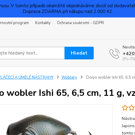
su. V tomto případě okamžitě objednáváme zboží od dodavatelů a
Doprava ZDARMA při nákupu nad 2 000 Kč.
rnostní program
Kontakty
Ochrana soukromí - GDPR
Nevíte
Hledat
+420
(Po-Pá
VLÁČECÍ A UMĚLÉ NÁSTRAHY
Woblery
Doiyo wobler Ishi 65, 6,5 c
o wobler Ishi 65, 6,5 cm, 11 g, v
Nástra
Japonsk
tomto 