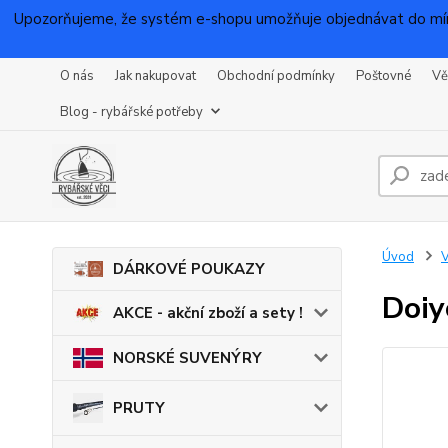
Upozorňujeme, že systém e-shopu umožňuje objednávat do mínu
O nás
Jak nakupovat
Obchodní podmínky
Poštovné
Vě
Blog - rybářské potřeby
Úvod
DÁRKOVÉ POUKAZY
Doiy
AKCE - akční zboží a sety !
NORSKÉ SUVENÝRY
PRUTY