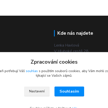
Kde nás najdete
Lenka Havlová
V Hluboké cestě 28
České Budějovice
Zpracování cookies
370 06
eři potřebují Váš
souhlas
s použitím souborů cookies, aby Vám mohli z
týkající se Vašich zájmů.
Souhlasím
Nastavení