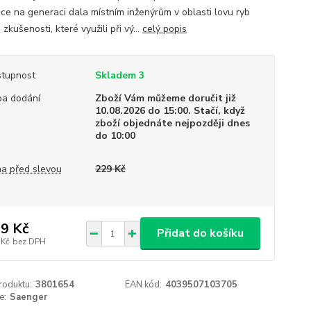
ce na generaci dala místním inženýrům v oblasti lovu ryb
zkušenosti, které využili při vý...
celý popis
tupnost
Skladem 3
a dodání
Zboží Vám můžeme doručit již
10.08.2026 do 15:00. Stačí, když
zboží objednáte nejpozději dnes
do 10:00
a před slevou
229 Kč
9 Kč
Přidat do košíku
 Kč
bez DPH
roduktu:
3801654
EAN kód:
4039507103705
e:
Saenger