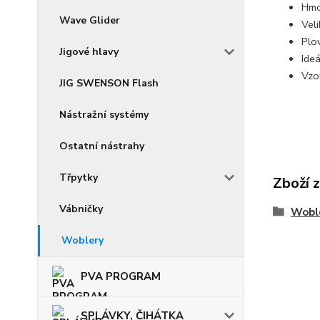
Hmo
Wave Glider
Veli
Plo
Jigové hlavy
Ideá
Vzo
JIG SWENSON Flash
Nástražní systémy
Ostatní nástrahy
Třpytky
Zboží 
Vábničky
Wobl
Woblery
PVA PROGRAM
SPLÁVKY, ČIHÁTKA