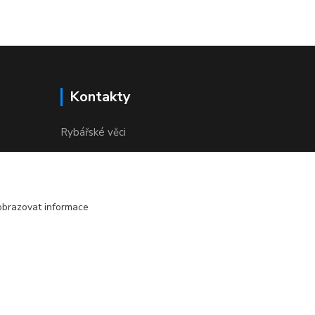
Kontakty
Rybářské věci
+420 732 380 844
(Po-Pá, 8-18 hod.)
obrazovat informace
Vytvořeno na
Eshop-rychle.cz