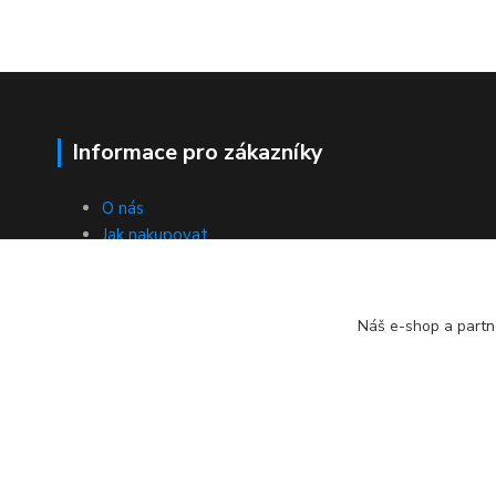
Informace pro zákazníky
O nás
Jak nakupovat
Obchodní podmínky
Poštovné
Ochrana soukromí - GDPR
Náš e-shop a partn
Kontakty
2024 © Rybarske-veci.cz Všechna práva vyhrazena