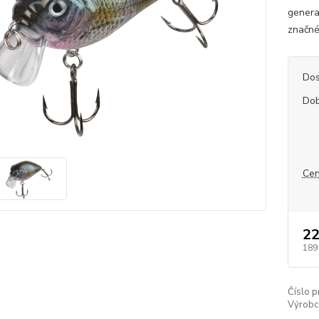
genera
značné 
Dos
Dob
Cen
22
189
Číslo p
Výrobc