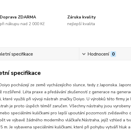
Doprava ZDARMA
Záruka kvality
při nákupu nad 2 000 Kč
nejlepší kvalita
etní specifikace
Hodnocení
0
tní specifikace
oiyo pocházejí ze země vycházejícího slunce, tedy z Japonska. Japonsko
ě rozšířené. Léta praxe a předávání zkušeností z generace na generac
, které využili při vývoji nástrah značky Doiyo. U výrobků této firmy je
strah je proto úspěch téměř zaručen. Všechny nástrahy jsou vyrobeny
 nebo speciálními kuličkami pro lepší upoutání pozornosti zvědavého 
bět ve výbavě žádného moderního vláčkaře.
Nástraha, jejíž vzhled a 
5 m. Je vybavena speciálními kuličkami, které při pohybu vytváří hluk a