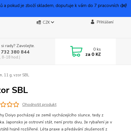
 pokud je zboží skladem, doputuje k vám do 7 pracovních dní!
Přihlášení
CZK
 si rady? Zavolejte.
0
ks
 732 380 844
za
0 Kč
, 8-18 hod.)
m, 11 g, vzor SBL
zor SBL
Ohodnotit produkt
hy Doiyo pocházejí ze země vycházejícího slunce, tedy z
a. Japonsko je ostrovní stát, není proto divu, že rybaření je v
státě hojně rozšířené. Léta praxe a předávání zkušeností z