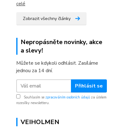
celé
Zobrazit všechny články
Nepropásněte novinky, akce
a slevy!
Můžete se kdykoli odhlásit. Zasíláme
jednou za 14 dní.
Přihlásit se
Souhlasím se
zpracováním osobních údajů
za účelem
rozesílky newsletteru.
VEIHOLMEN