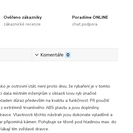
Ověřeno zákazníky
Poradíme ONLINE
zákaznické recenze
chat podpora
Komentáře
0
 je ostrovní stát, není proto divu, že rybaření je v tomto
i dala místním inženýrům v oblasti lovu ryb značné
 kladen důraz především na kvalitu a funkčnost. Při použití
 z extrémně trvanlivého ABS plastu a jsou doplněny
dravce. Vlastnosti těchto nástrah jsou dokonale vyladěné a
tvar připomíná kámen. Pohybuje se těsně pod hladinou max. do
 lákají tím zvědavé dravce.