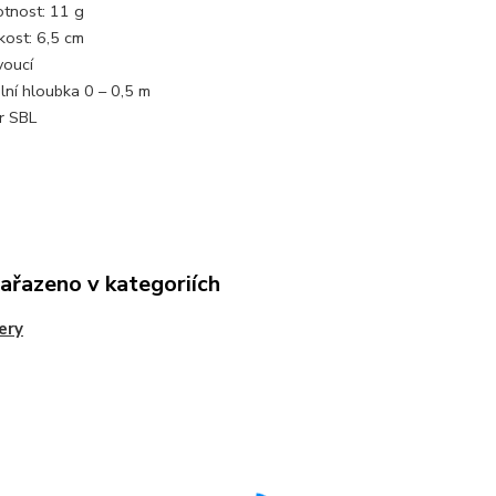
tnost: 11 g
kost: 6,5 cm
voucí
lní hloubka 0 – 0,5 m
r SBL
zařazeno v kategoriích
ery