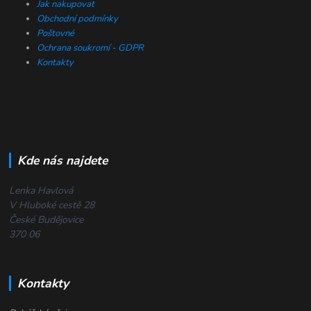
Jak nakupovat
Obchodní podmínky
Poštovné
Ochrana soukromí - GDPR
Kontakty
Kde nás najdete
Lenka Havlová
V Hluboké cestě 28
České Budějovice
370 06
Kontakty