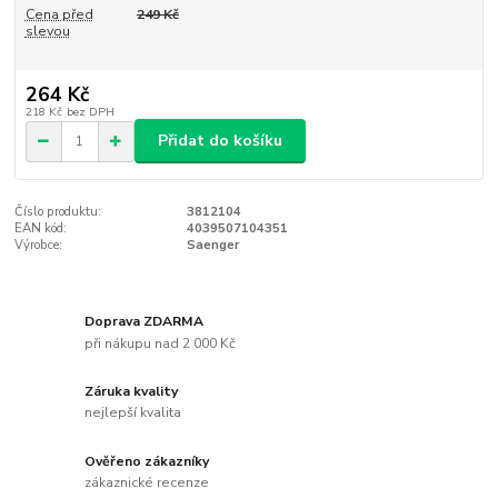
Cena před
249 Kč
slevou
264 Kč
218 Kč
bez DPH
Přidat do košíku
Číslo produktu:
3812104
EAN kód:
4039507104351
Výrobce:
Saenger
Doprava ZDARMA
při nákupu nad 2 000 Kč
Záruka kvality
nejlepší kvalita
Ověřeno zákazníky
zákaznické recenze