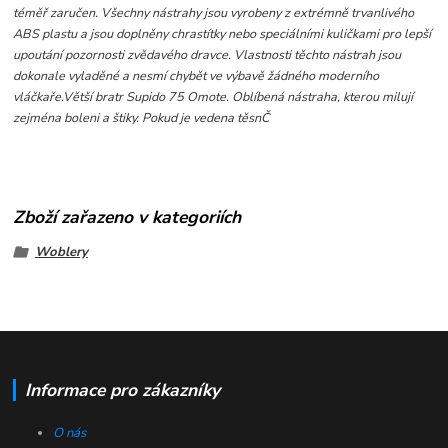
téměř zaručen. Všechny nástrahy jsou vyrobeny z extrémně trvanlivého
ABS plastu a jsou doplněny chrastítky nebo speciálními kuličkami pro lepší
upoutání pozornosti zvědavého dravce. Vlastnosti těchto nástrah jsou
dokonale vyladěné a nesmí chybět ve výbavě žádného moderního
vláčkaře.
Větší bratr Supido 75 Omote. Oblíbená nástraha, kterou milují
zejména boleni a štiky. Pokud je vedena těsnČ
Zboží zařazeno v kategoriích
Woblery
Informace pro zákazníky
O nás