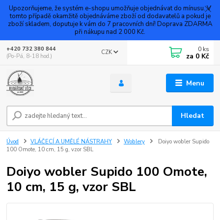
Upozorňujeme, že systém e-shopu umožňuje objednávat do mínusu. V
tomto případě okamžitě objednáváme zboží od dodavatelů a pokud je
zboží skladem, doputuje k vám do 7 pracovních dní! Doprava ZDARMA
při nákupu nad 2 000 Kč.
0
ks
+420 732 380 844
CZK
za
0 Kč
(Po-Pá, 8-18 hod.)
Menu
Hledat
Úvod
VLÁČECÍ A UMĚLÉ NÁSTRAHY
Woblery
Doiyo wobler Supido
100 Omote, 10 cm, 15 g, vzor SBL
Doiyo wobler Supido 100 Omote,
10 cm, 15 g, vzor SBL