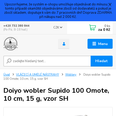
Upozorňujeme, že systém e-shopu umožňuje objednávat do mínusu. V
tomto případě okamžitě objednáváme zboží od dodavatelů a pokud je
zboží skladem, doputuje k vám do 7 pracovních dní! Doprava ZDARMA
při nákupu nad 2 000 Kč.
0
ks
+420 732 380 844
CZK
za
0 Kč
(Po-Pá, 8-18 hod.)
Menu
Hledat
Úvod
VLÁČECÍ A UMĚLÉ NÁSTRAHY
Woblery
Doiyo wobler Supido
100 Omote, 10 cm, 15 g, vzor SH
Doiyo wobler Supido 100 Omote,
10 cm, 15 g, vzor SH