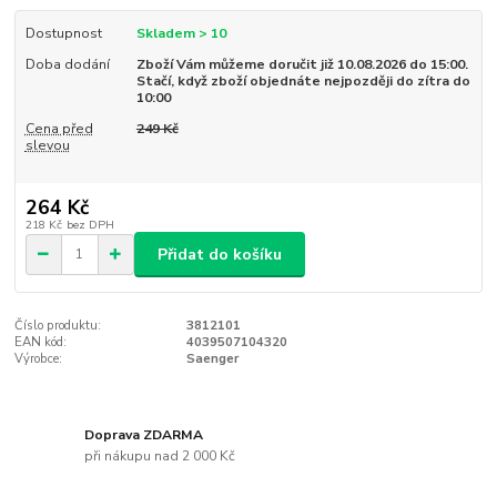
Dostupnost
Skladem > 10
Doba dodání
Zboží Vám můžeme doručit již 10.08.2026 do 15:00.
Stačí, když zboží objednáte nejpozději do zítra do
10:00
Cena před
249 Kč
slevou
264 Kč
218 Kč
bez DPH
Přidat do košíku
Číslo produktu:
3812101
EAN kód:
4039507104320
Výrobce:
Saenger
Doprava ZDARMA
při nákupu nad 2 000 Kč