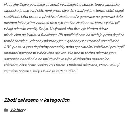
Nástrahy Doiyo pocházejí ze země vycházejícího slunce, tedy z Japonska.
Japonsko je ostrovní stát, není proto divu, že rybaření je v tomto státě hojně
rozšířené. Léta praxe a předávání zkušeností z generace na generaci dala
místním inženýrům v oblasti lovu ryb značné zkušenosti, které využili při
vývoji nástrah značky Doiyo. U výrobků této firmy je kladen důraz
především na kvalitu a funkčnost. Při použití těchto nástrah je proto úspěch
téměř zaručen. Všechny nástrahy jsou vyrobeny z extrémně trvanlivého
ABS plastu a jsou doplněny chrastítky nebo speciálními kuličkami pro lepší
upoutání pozornosti zvědavého dravce. Vlastnosti těchto nástrah jsou
dokonale vyladěné a nesmí chybět ve výbavě žádného moderního
vláčkaře.
Větší bratr Supido 75 Omote. Oblíbená nástraha, kterou milují
zejména boleni a štiky. Pokud je vedena těsnČ
Zboží zařazeno v kategoriích
Woblery