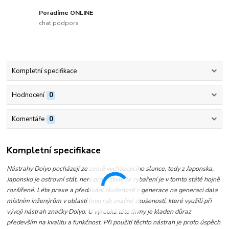
Poradíme ONLINE
chat podpora
Kompletní specifikace
Hodnocení
0
Komentáře
0
Kompletní specifikace
Nástrahy Doiyo pocházejí ze země vycházejícího slunce, tedy z Japonska.
Japonsko je ostrovní stát, není proto divu, že rybaření je v tomto státě hojně
rozšířené. Léta praxe a předávání zkušeností z generace na generaci dala
místním inženýrům v oblasti lovu ryb značné zkušenosti, které využili při
vývoji nástrah značky Doiyo. U výrobků této firmy je kladen důraz
především na kvalitu a funkčnost. Při použití těchto nástrah je proto úspěch