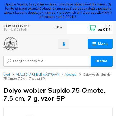
Upozorňujeme, že systém e-shopu umožňuje objednávat do mínusu. V
tomto případě okamžitě objednáváme zboží od dodavatelů a pokud je
zboží skladem, doputuje k vám do 7 pracovních dní! Doprava ZDARMA
při nákupu nad 2 000 Kč.
0
ks
+420 732 380 844
CZK
za
0 Kč
(Po-Pá, 8-18 hod.)
Menu
Hledat
Úvod
VLÁČECÍ A UMĚLÉ NÁSTRAHY
Woblery
Doiyo wobler Supido
75 Omote, 7,5 cm, 7 g, vzor SP
Doiyo wobler Supido 75 Omote,
7,5 cm, 7 g, vzor SP