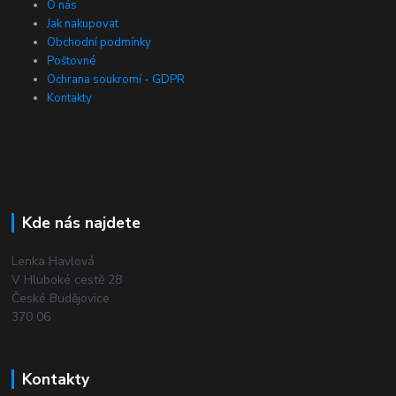
O nás
Jak nakupovat
Obchodní podmínky
Poštovné
Ochrana soukromí - GDPR
Kontakty
Kde nás najdete
Lenka Havlová
V Hluboké cestě 28
České Budějovice
370 06
Kontakty