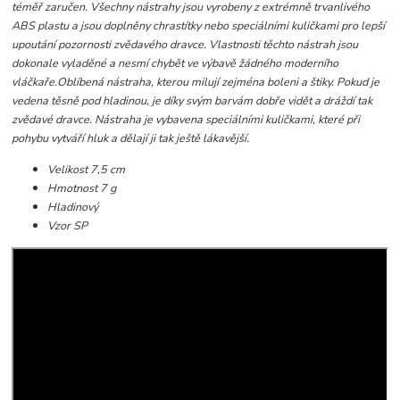
téměř zaručen. Všechny nástrahy jsou vyrobeny z extrémně trvanlivého
ABS plastu a jsou doplněny chrastítky nebo speciálními kuličkami pro lepší
upoutání pozornosti zvědavého dravce. Vlastnosti těchto nástrah jsou
dokonale vyladěné a nesmí chybět ve výbavě žádného moderního
vláčkaře.
Oblíbená nástraha, kterou milují zejména boleni a štiky. Pokud je
vedena těsně pod hladinou, je díky svým barvám dobře vidět a dráždí tak
zvědavé dravce. Nástraha je vybavena speciálními kuličkami, které při
pohybu vytváří hluk a dělají ji tak ještě lákavější.
Velikost 7,5 cm
Hmotnost 7 g
Hladinový
Vzor SP