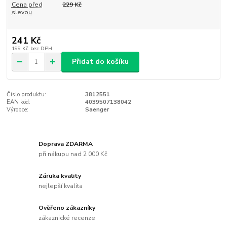
Cena před
229 Kč
slevou
241 Kč
199 Kč
bez DPH
Přidat do košíku
Číslo produktu:
3812551
EAN kód:
4039507138042
Výrobce:
Saenger
Doprava ZDARMA
při nákupu nad 2 000 Kč
Záruka kvality
nejlepší kvalita
Ověřeno zákazníky
zákaznické recenze