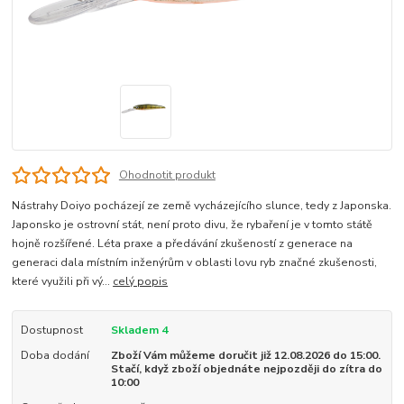
Ohodnotit produkt
Nástrahy Doiyo pocházejí ze země vycházejícího slunce, tedy z Japonska.
Japonsko je ostrovní stát, není proto divu, že rybaření je v tomto státě
hojně rozšířené. Léta praxe a předávání zkušeností z generace na
generaci dala místním inženýrům v oblasti lovu ryb značné zkušenosti,
které využili při vý...
celý popis
Dostupnost
Skladem 4
Doba dodání
Zboží Vám můžeme doručit již 12.08.2026 do 15:00.
Stačí, když zboží objednáte nejpozději do zítra do
10:00