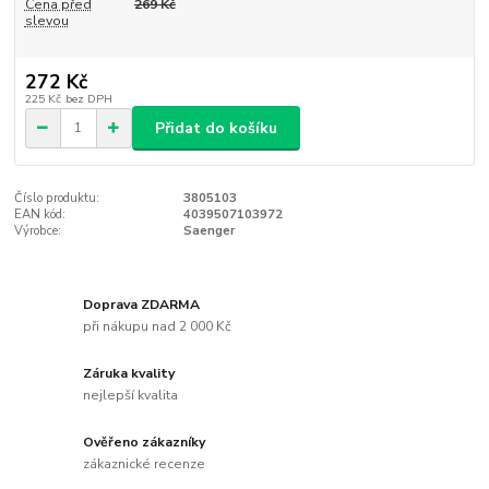
Cena před
269 Kč
slevou
272 Kč
225 Kč
bez DPH
Přidat do košíku
Číslo produktu:
3805103
EAN kód:
4039507103972
Výrobce:
Saenger
Doprava ZDARMA
při nákupu nad 2 000 Kč
Záruka kvality
nejlepší kvalita
Ověřeno zákazníky
zákaznické recenze