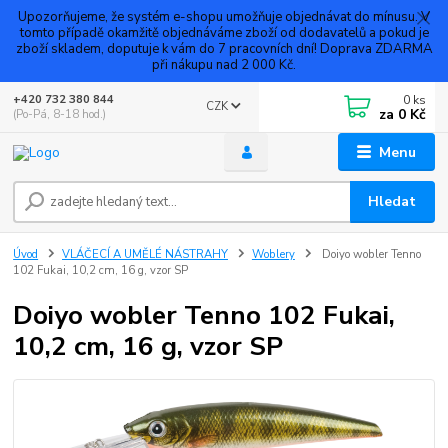
Upozorňujeme, že systém e-shopu umožňuje objednávat do mínusu. V
tomto případě okamžitě objednáváme zboží od dodavatelů a pokud je
zboží skladem, doputuje k vám do 7 pracovních dní! Doprava ZDARMA
při nákupu nad 2 000 Kč.
0
ks
+420 732 380 844
CZK
za
0 Kč
(Po-Pá, 8-18 hod.)
Menu
Hledat
Úvod
VLÁČECÍ A UMĚLÉ NÁSTRAHY
Woblery
Doiyo wobler Tenno
102 Fukai, 10,2 cm, 16 g, vzor SP
Doiyo wobler Tenno 102 Fukai,
10,2 cm, 16 g, vzor SP