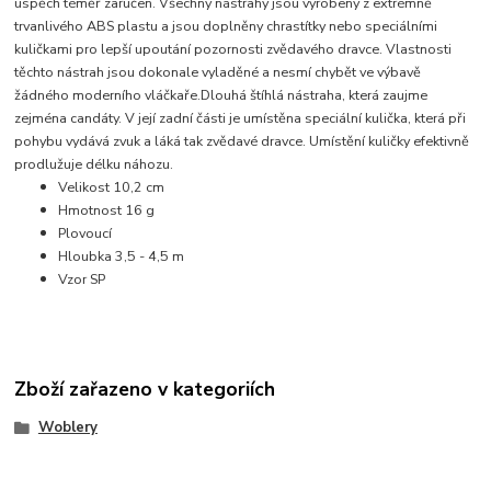
úspěch téměř zaručen. Všechny nástrahy jsou vyrobeny z extrémně
trvanlivého ABS plastu a jsou doplněny chrastítky nebo speciálními
kuličkami pro lepší upoutání pozornosti zvědavého dravce. Vlastnosti
těchto nástrah jsou dokonale vyladěné a nesmí chybět ve výbavě
žádného moderního vláčkaře.
Dlouhá štíhlá nástraha, která zaujme
zejména candáty. V její zadní části je umístěna speciální kulička, která při
pohybu vydává zvuk a láká tak zvědavé dravce. Umístění kuličky efektivně
prodlužuje délku náhozu.
Velikost 10,2 cm
Hmotnost 16 g
Plovoucí
Hloubka 3,5 - 4,5 m
Vzor SP
Zboží zařazeno v kategoriích
Woblery