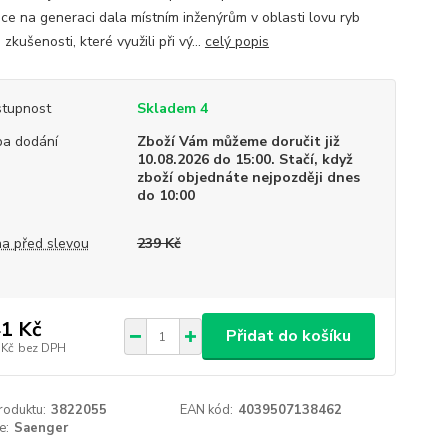
ce na generaci dala místním inženýrům v oblasti lovu ryb
zkušenosti, které využili při vý...
celý popis
tupnost
Skladem 4
a dodání
Zboží Vám můžeme doručit již
10.08.2026 do 15:00. Stačí, když
zboží objednáte nejpozději dnes
do 10:00
a před slevou
239 Kč
1 Kč
Přidat do košíku
 Kč
bez DPH
roduktu:
3822055
EAN kód:
4039507138462
e:
Saenger