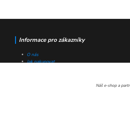
Informace pro zákazníky
O nás
Jak nakupovat
Obchodní podmínky
Poštovné
Ochrana soukromí - GDPR
Náš e-shop a partn
Kontakty
2024 © Rybarske-veci.cz Všechna práva vyhrazena