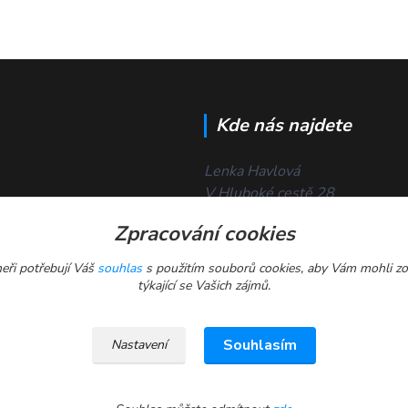
Kde nás najdete
Lenka Havlová
V Hluboké cestě 28
České Budějovice
Zpracování cookies
370 06
eři potřebují Váš
souhlas
s použitím souborů cookies, aby Vám mohli zo
týkající se Vašich zájmů.
Souhlasím
Nastavení