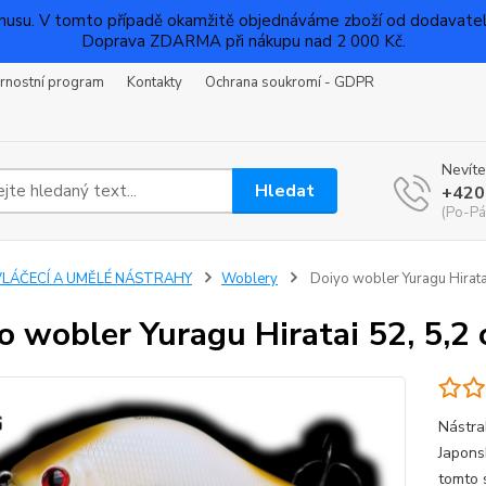
su. V tomto případě okamžitě objednáváme zboží od dodavatelů a
Doprava ZDARMA při nákupu nad 2 000 Kč.
rnostní program
Kontakty
Ochrana soukromí - GDPR
Nevíte
Hledat
+420
(Po-Pá
VLÁČECÍ A UMĚLÉ NÁSTRAHY
Woblery
Doiyo wobler Yuragu Hiratai
o wobler Yuragu Hiratai 52, 5,2 
Nástra
Japonsk
tomto 