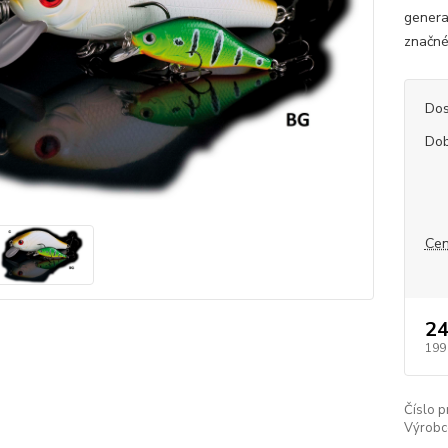
genera
značné 
Dos
Dob
Cen
24
199
Číslo p
Výrobc