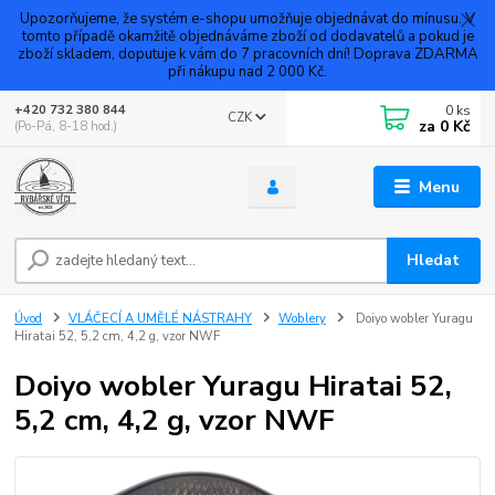
Upozorňujeme, že systém e-shopu umožňuje objednávat do mínusu. V
tomto případě okamžitě objednáváme zboží od dodavatelů a pokud je
zboží skladem, doputuje k vám do 7 pracovních dní! Doprava ZDARMA
při nákupu nad 2 000 Kč.
0
ks
+420 732 380 844
CZK
za
0 Kč
(Po-Pá, 8-18 hod.)
Menu
Hledat
Úvod
VLÁČECÍ A UMĚLÉ NÁSTRAHY
Woblery
Doiyo wobler Yuragu
Hiratai 52, 5,2 cm, 4,2 g, vzor NWF
Doiyo wobler Yuragu Hiratai 52,
5,2 cm, 4,2 g, vzor NWF