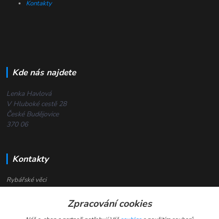
Kontakty
Kde nás najdete
Lenka Havlová
V Hluboké cestě 28
České Budějovice
370 06
Kontakty
Rybářské věci
Zpracování cookies
+420 732 380 844
(Po-Pá, 8-18 hod.)