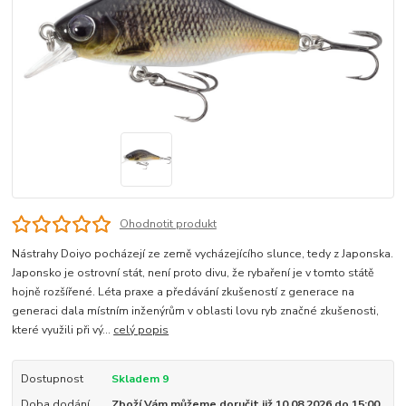
Ohodnotit produkt
Nástrahy Doiyo pocházejí ze země vycházejícího slunce, tedy z Japonska.
Japonsko je ostrovní stát, není proto divu, že rybaření je v tomto státě
hojně rozšířené. Léta praxe a předávání zkušeností z generace na
generaci dala místním inženýrům v oblasti lovu ryb značné zkušenosti,
které využili při vý...
celý popis
Dostupnost
Skladem 9
Doba dodání
Zboží Vám můžeme doručit již 10.08.2026 do 15:00.