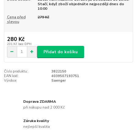
Stačí, když zboží objednáte nejpozději dnes do
10:00
Cena před
279 Kč
slevou
280 Kč
231 Kč
bez DPH
Přidat do košíku
Číslo produktu:
3822150
EAN kód:
4039507193751
Výrobce:
Saenger
Doprava ZDARMA
při nákupu nad 2 000 Kč
Záruka kvality
nejlepší kvalita