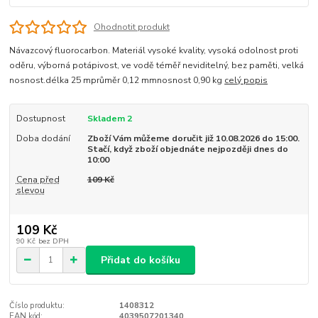
Ohodnotit produkt
Návazcový fluorocarbon. Materiál vysoké kvality, vysoká odolnost proti
oděru, výborná potápivost, ve vodě téměř neviditelný, bez paměti, velká
nosnost.délka 25 mprůměr 0,12 mmnosnost 0,90 kg
celý popis
Dostupnost
Skladem 2
Doba dodání
Zboží Vám můžeme doručit již 10.08.2026 do 15:00.
Stačí, když zboží objednáte nejpozději dnes do
10:00
Cena před
109 Kč
slevou
109 Kč
90 Kč
bez DPH
Přidat do košíku
Číslo produktu:
1408312
EAN kód:
4039507201340