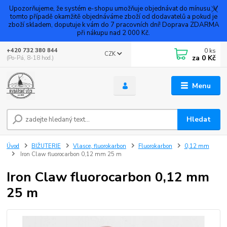
Upozorňujeme, že systém e-shopu umožňuje objednávat do mínusu. V
tomto případě okamžitě objednáváme zboží od dodavatelů a pokud je
zboží skladem, doputuje k vám do 7 pracovních dní! Doprava ZDARMA
při nákupu nad 2 000 Kč.
0
ks
+420 732 380 844
CZK
za
0 Kč
(Po-Pá, 8-18 hod.)
Menu
Hledat
Úvod
BIŽUTERIE
Vlasce, fluorokarbon
Fluorokarbon
0,12 mm
Iron Claw fluorocarbon 0,12 mm 25 m
Iron Claw fluorocarbon 0,12 mm
25 m